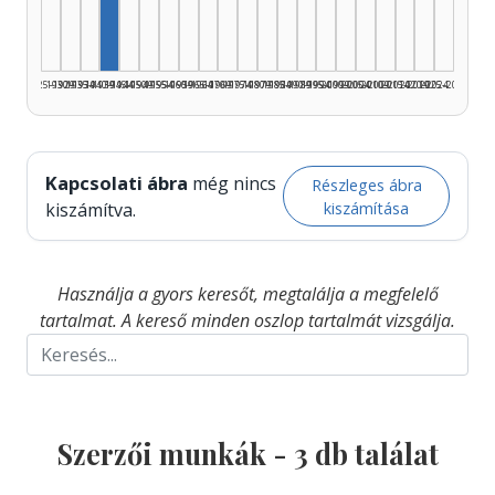
1925–1929
1930–1934
1935–1939
1940–1944
1945–1949
1950–1954
1955–1959
1960–1964
1965–1969
1970–1974
1975–1979
1980–1984
1985–1989
1990–1994
1995–1999
2000–2004
2005–2009
2010–2014
2015–2019
2020–2024
2025–2026
Kapcsolati ábra
még nincs
Részleges ábra
kiszámítása
kiszámítva.
Használja a gyors keresőt, megtalálja a megfelelő
tartalmat. A kereső minden oszlop tartalmát vizsgálja.
Szerzői munkák -
3
db találat