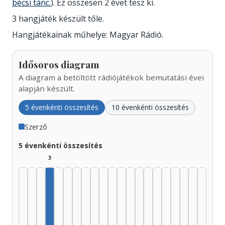
bécsi tánc.
). Ez összesen 2 évet tesz ki.
3 hangjáték készült tőle.
Hangjátékainak műhelye: Magyar Rádió.
Idősoros diagram
A diagram a betöltött rádiójátékok bemutatási évei
alapján készült.
5 évenkénti összesítés
10 évenkénti összesítés
Szerző
5 évenkénti összesítés
3
Szerző, 1940–1944: 3