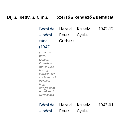
Díj
▲
Kedv.
▲
Cím
▲
Szerző
▲
Rendező
▲
Bemuta
Bécsi dal
Harald
Kiszely
1942-1
– bécsi
Peter
Gyula
tánc
Gutherz
(1942)
Jauner, a
fiatal
színész,
Kremsben
Hohenburg
herceg
estélyén egy
énekesnpnek
bevallja,
hogy a
hangja nem
tetszik neki.
Nemsokára
Bécsi dal
Harald
Kiszely
1943-0
– bécsi
Peter
Gyula