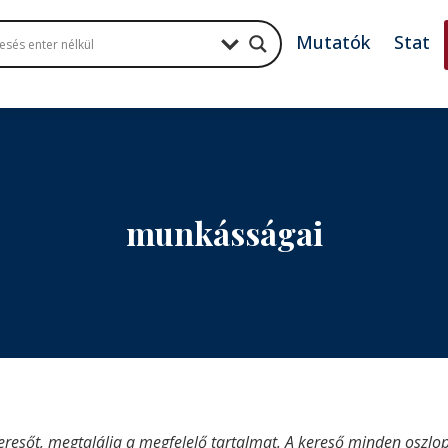
Mutatók
Stat
munkásságai
eresőt, megtalálja a megfelelő tartalmat. A kereső minden oszlop 