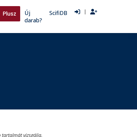
|
Új
ScifiDB
Plusz
darab?
tartalmát vizsgálja.