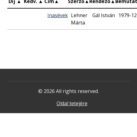
Díj
▲
Kedv.
▲
Cím
▲
Szerző
▲
Rendező
▲
Bemuta
Inasévek
Lehner
Gál István
1979-12
Márta
© 2026 All rights reserved.
Oldal tetejére