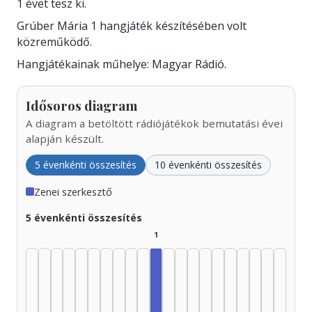
1 évet tesz ki.
Grúber Mária 1 hangjáték készítésében volt
közreműködő.
Hangjátékainak műhelye: Magyar Rádió.
Idősoros diagram
A diagram a betöltött rádiójátékok bemutatási évei
alapján készült.
5 évenkénti összesítés
10 évenkénti összesítés
Zenei szerkesztő
5 évenkénti összesítés
1