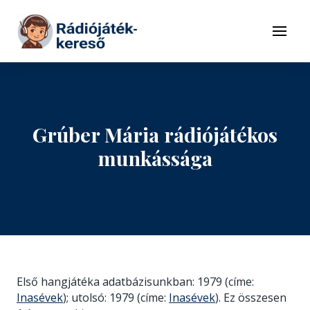
Tovább a navigációhoz
Tovább a tartalomhoz
Menü
Grúber Mária rádiójátékos
munkássága
Első hangjátéka adatbázisunkban: 1979 (címe:
Inasévek
); utolsó: 1979 (címe:
Inasévek
). Ez összesen