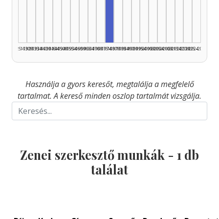
Zenei szerkesztő, 1975–1979:
1925–1929
1930–1934
1935–1939
1940–1944
1945–1949
1950–1954
1955–1959
1960–1964
1965–1969
1970–1974
1975–1979
1980–1984
1985–1989
1990–1994
1995–1999
2000–2004
2005–2009
2010–2014
2015–2019
2020–2024
2025–2026
Használja a gyors keresőt, megtalálja a megfelelő
tartalmat. A kereső minden oszlop tartalmát vizsgálja.
Zenei szerkesztő munkák -
1
db
találat