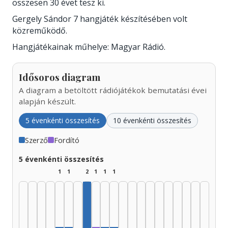
összesen 30 évet tesz ki.
Gergely Sándor 7 hangjáték készítésében volt
közreműködő.
Hangjátékainak műhelye: Magyar Rádió.
Idősoros diagram
A diagram a betöltött rádiójátékok bemutatási évei
alapján készült.
5 évenkénti összesítés
10 évenkénti összesítés
Szerző
Fordító
5 évenkénti összesítés
1
1
2
1
1
1