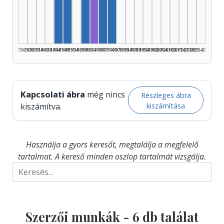
Szerző, 1960–1964: 2
Szerző, 1945–1949: 1
Szerző, 1950–1954: 1
Fordító, 1965–1969: 1
Szerző, 1970–1974: 1
Szerző, 1975–1979: 1
1925–1929
1930–1934
1935–1939
1940–1944
1945–1949
1950–1954
1955–1959
1960–1964
1965–1969
1970–1974
1975–1979
1980–1984
1985–1989
1990–1994
1995–1999
2000–2004
2005–2009
2010–2014
2015–2019
2020–2024
2025–2026
Kapcsolati ábra
még nincs
Részleges ábra
kiszámítása
kiszámítva.
Használja a gyors keresőt, megtalálja a megfelelő
tartalmat. A kereső minden oszlop tartalmát vizsgálja.
Szerzői munkák -
6
db találat