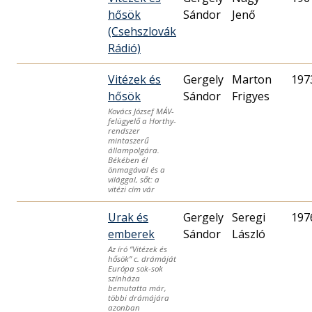
hősök
Sándor
Jenő
(Csehszlovák
Rádió)
Vitézek és
Gergely
Marton
197
hősök
Sándor
Frigyes
Kovács József MÁV-
felügyelő a Horthy-
rendszer
mintaszerű
állampolgára.
Békében él
önmagával és a
világgal, sőt: a
vitézi cím vár
Urak és
Gergely
Seregi
197
emberek
Sándor
László
Az író ”Vitézek és
hősök” c. drámáját
Európa sok-sok
színháza
bemutatta már,
többi drámájára
azonban