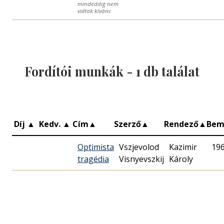
mindeddig nem
voltak kívánc
Fordítói munkák -
1
db találat
Díj
▲
Kedv.
▲
Cím
▲
Szerző
▲
Rendező
▲
Bem
Optimista
Vszjevolod
Kazimir
19
tragédia
Visnyevszkij
Károly