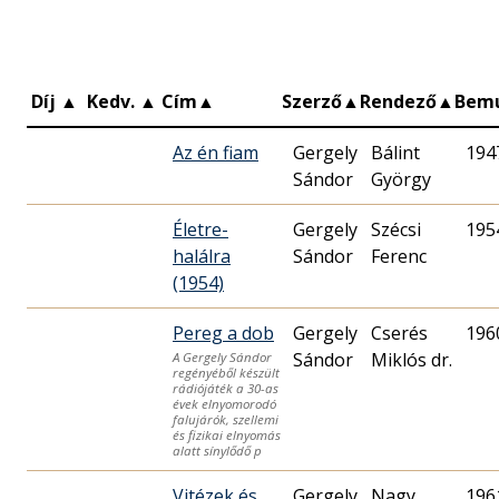
Díj
▲
Kedv.
▲
Cím
▲
Szerző
▲
Rendező
▲
Bem
Az én fiam
Gergely
Bálint
194
Sándor
György
Életre-
Gergely
Szécsi
195
halálra
Sándor
Ferenc
(1954)
Pereg a dob
Gergely
Cserés
196
Sándor
Miklós dr.
A Gergely Sándor
regényéből készült
rádiójáték a 30-as
évek elnyomorodó
falujárók, szellemi
és fizikai elnyomás
alatt sínylődő p
Vitézek és
Gergely
Nagy
196