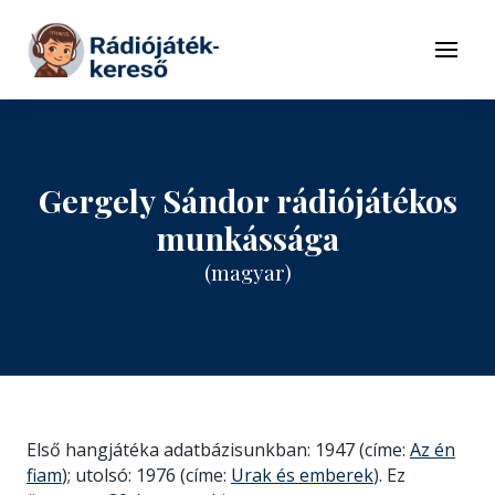
Tovább a navigációhoz
Tovább a tartalomhoz
Menü
Gergely Sándor rádiójátékos
munkássága
(magyar)
Első hangjátéka adatbázisunkban: 1947 (címe:
Az én
fiam
); utolsó: 1976 (címe:
Urak és emberek
). Ez