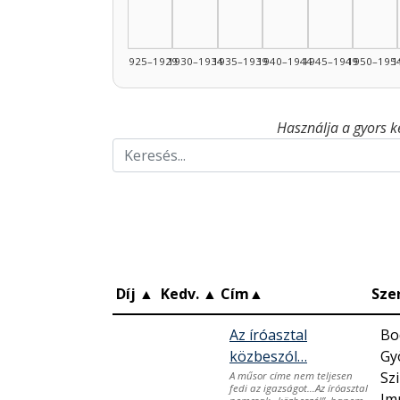
1925–1929
1930–1934
1935–1939
1940–1944
1945–1949
1950–195
1
Használja a gyors k
Díj
▲
Kedv.
▲
Cím
▲
Sze
Az íróasztal
Bo
közbeszól…
Gy
Szi
A műsor címe nem teljesen
fedi az igazságot…Az íróasztal
Im