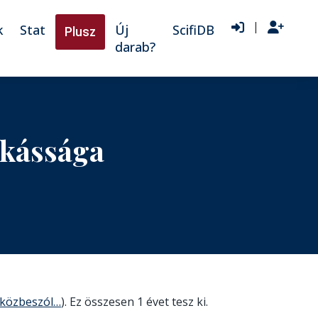
|
k
Stat
Új
ScifiDB
Plusz
darab?
nkássága
l közbeszól…
). Ez összesen 1 évet tesz ki.