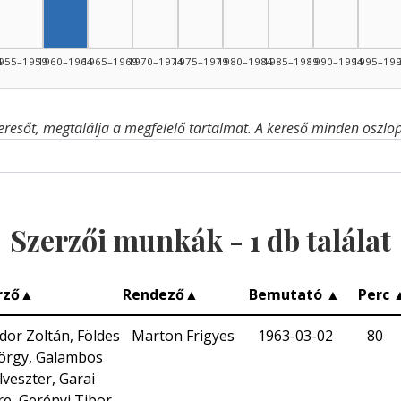
4
955–1959
1960–1964
1965–1969
1970–1974
1975–1979
1980–1984
1985–1989
1990–1994
1995–19
eresőt, megtalálja a megfelelő tartalmat. A kereső minden oszlop 
Szerzői munkák -
1
db találat
rző
▲
Rendező
▲
Bemutató
▲
Perc
dor Zoltán, Földes
Marton Frigyes
1963-03-02
80
örgy, Galambos
lveszter, Garai
re, Gerényi Tibor,