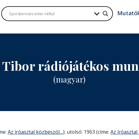
Mutató
 Tibor rádiójátékos mu
(magyar)
íme:
Az íróasztal közbeszól…
); utolsó: 1963 (címe:
Az íróaszta