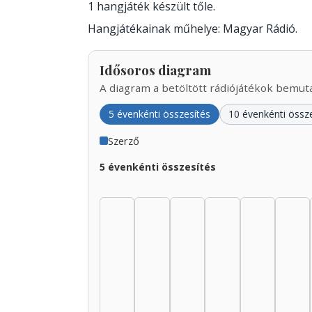
1 hangjáték készült tőle.
Hangjátékainak műhelye: Magyar Rádió.
Idősoros diagram
A diagram a betöltött rádiójátékok bemutat
5 évenkénti összesítés
10 évenkénti össz
Szerző
5 évenkénti összesítés