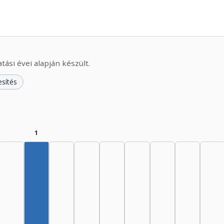
ási évei alapján készült.
esítés
1
Szerző, 1960–1964: 1