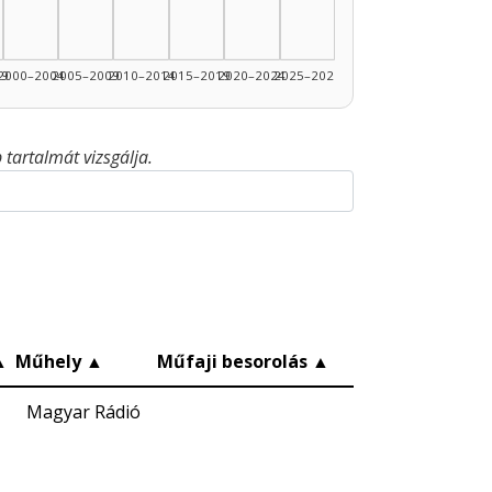
99
2000–2004
2005–2009
2010–2014
2015–2019
2020–2024
2025–2026
tartalmát vizsgálja.
▲
Műhely
▲
Műfaji besorolás
▲
Magyar Rádió