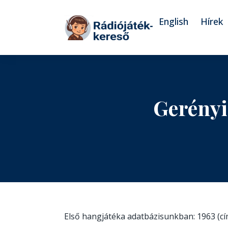
Tovább a navigációhoz
Tovább a tartalomhoz
English
Hírek
Gerényi
Első hangjátéka adatbázisunkban: 1963 (c