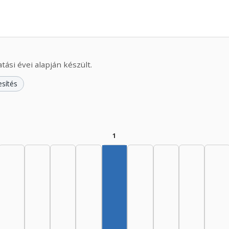
ási évei alapján készült.
esítés
1
Szerző, 1975–1979: 1