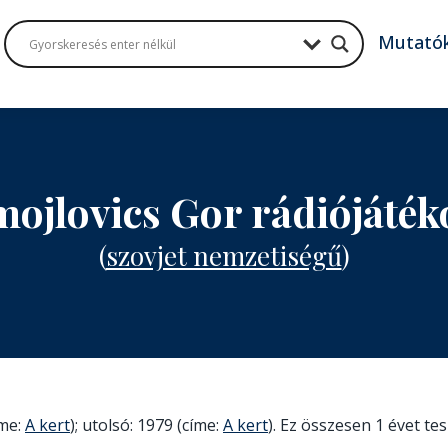
Mutató
mojlovics Gor rádiójáté
(
szovjet nemzetiségű
)
íme:
A kert
); utolsó: 1979 (címe:
A kert
). Ez összesen 1 évet tesz