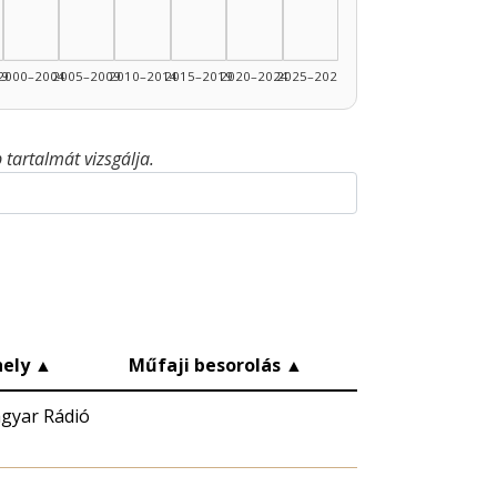
99
2000–2004
2005–2009
2010–2014
2015–2019
2020–2024
2025–2026
tartalmát vizsgálja.
ely
▲
Műfaji besorolás
▲
gyar Rádió