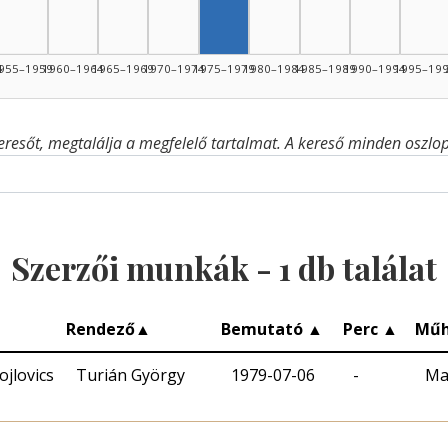
4
955–1959
1960–1964
1965–1969
1970–1974
1975–1979
1980–1984
1985–1989
1990–1994
1995–19
eresőt, megtalálja a megfelelő tartalmat. A kereső minden oszlop 
Szerzői munkák -
1
db találat
Rendező
▲
Bemutató
▲
Perc
▲
Műh
jlovics
Turián György
1979-07-06
-
Ma