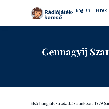
Tovább a navigációhoz
Tovább a tartalomhoz
English
Hírek
Gennagyij Sza
Első hangjátéka adatbázisunkban: 1979 (c