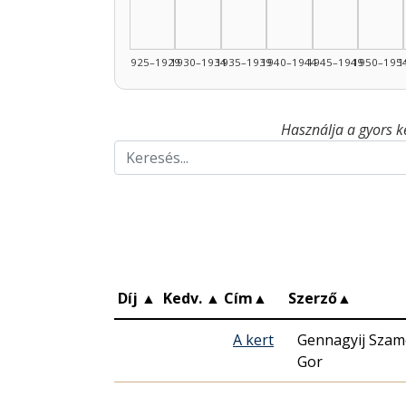
1925–1929
1930–1934
1935–1939
1940–1944
1945–1949
1950–195
1
Használja a gyors k
Díj
▲
Kedv.
▲
Cím
▲
Szerző
▲
A kert
Gennagyij Szamo
Gor