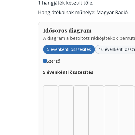
1 hangjáték készült tőle.
Hangjátékainak műhelye: Magyar Rádió.
Idősoros diagram
A diagram a betöltött rádiójátékok bemutat
5 évenkénti összesítés
10 évenkénti össz
Szerző
5 évenkénti összesítés