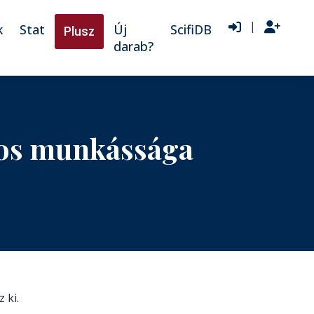
|
k
Stat
Új
ScifiDB
Plusz
darab?
kos munkássága
 ki.