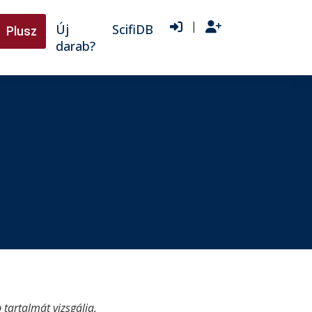
|
Új
ScifiDB
Plusz
darab?
tartalmát vizsgálja.