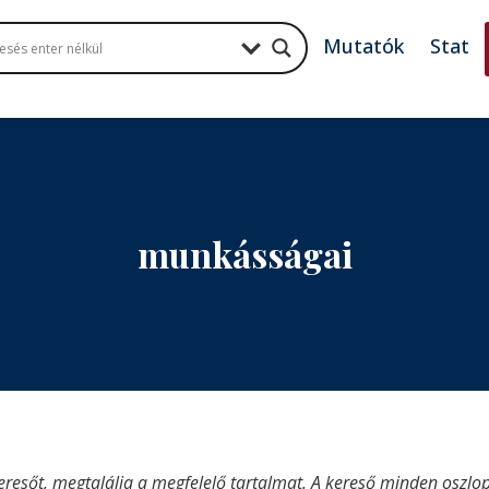
Mutatók
Stat
munkásságai
eresőt, megtalálja a megfelelő tartalmat. A kereső minden oszlop 