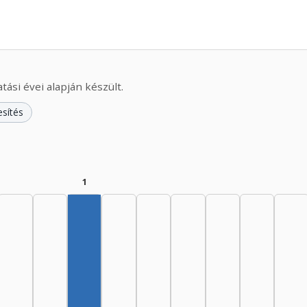
ási évei alapján készült.
esítés
1
Szerző, 1965–1969: 1