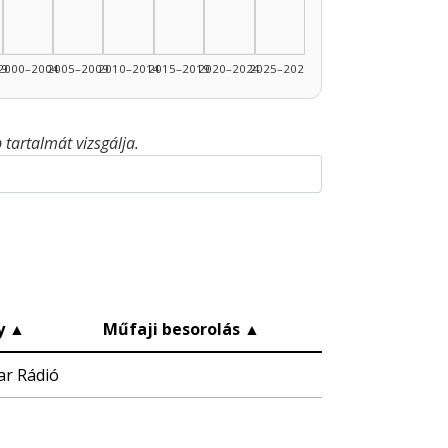
99
2000–2004
2005–2009
2010–2014
2015–2019
2020–2024
2025–2026
tartalmát vizsgálja.
y
▲
Műfaji besorolás
▲
r Rádió