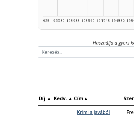
1925–1929
1930–1934
1935–1939
1940–1944
1945–1949
1950–195
1
Használja a gyors k
Díj
▲
Kedv.
▲
Cím
▲
Sze
Krimi a javából
Fre