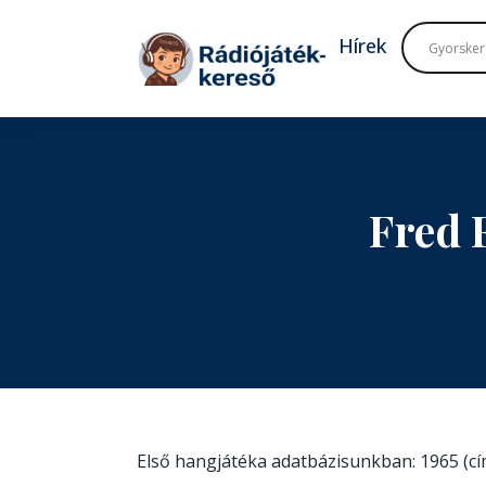
Tovább a navigációhoz
Tovább a tartalomhoz
Hírek
Fred 
Első hangjátéka adatbázisunkban: 1965 (c