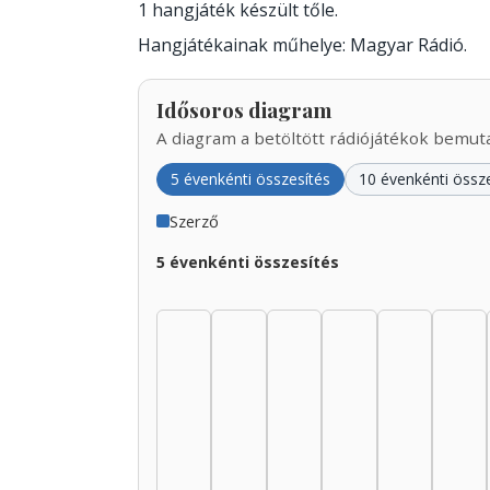
1 hangjáték készült tőle.
Hangjátékainak műhelye: Magyar Rádió.
Idősoros diagram
A diagram a betöltött rádiójátékok bemutat
5 évenkénti összesítés
10 évenkénti össz
Szerző
5 évenkénti összesítés