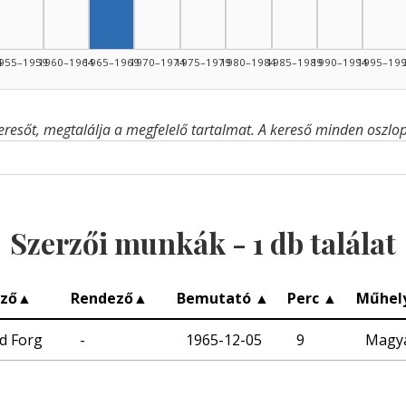
4
955–1959
1960–1964
1965–1969
1970–1974
1975–1979
1980–1984
1985–1989
1990–1994
1995–19
eresőt, megtalálja a megfelelő tartalmat. A kereső minden oszlop 
Szerzői munkák -
1
db találat
rző
▲
Rendező
▲
Bemutató
▲
Perc
▲
Műhel
d Forg
-
1965-12-05
9
Magya