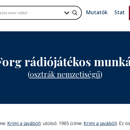
Mutatók
Stat
Forg rádiójátékos munk
(
osztrák nemzetiségű
)
íme:
Krimi a javából
); utolsó: 1965 (címe:
Krimi a javából
). Ez ö