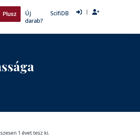
|
Új
ScifiDB
Plusz
darab?
ássága
sszesen 1 évet tesz ki.