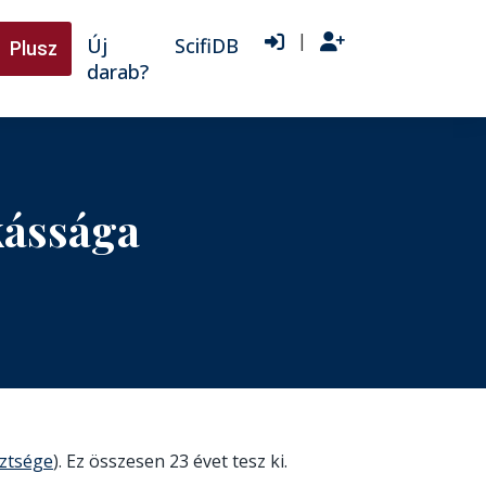
|
Új
ScifiDB
Plusz
darab?
kássága
ztsége
). Ez összesen 23 évet tesz ki.