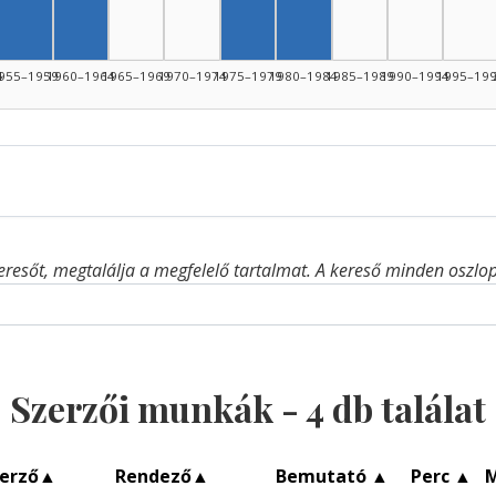
4
955–1959
1960–1964
1965–1969
1970–1974
1975–1979
1980–1984
1985–1989
1990–1994
1995–19
eresőt, megtalálja a megfelelő tartalmat. A kereső minden oszlop 
Szerzői munkák -
4
db találat
erző
▲
Rendező
▲
Bemutató
▲
Perc
▲