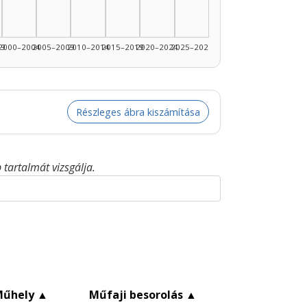
99
2000–2004
2005–2009
2010–2014
2015–2019
2020–2024
2025–2026
Részleges ábra kiszámítása
tartalmát vizsgálja.
Műhely
▲
Műfaji besorolás
▲