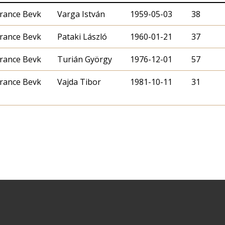
rance Bevk
Varga István
1959-05-03
38
rance Bevk
Pataki László
1960-01-21
37
rance Bevk
Turián György
1976-12-01
57
rance Bevk
Vajda Tibor
1981-10-11
31