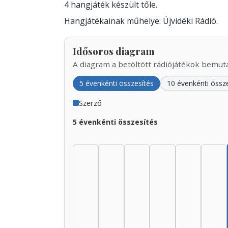
4 hangjáték készült tőle.
Hangjátékainak műhelye: Újvidéki Rádió.
Idősoros diagram
A diagram a betöltött rádiójátékok bemutat
5 évenkénti összesítés
10 évenkénti össz
Szerző
5 évenkénti összesítés