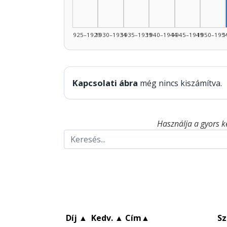
1925–1929
1930–1934
1935–1939
1940–1944
1945–1949
1950–195
1
Kapcsolati ábra
még nincs kiszámítva.
Használja a gyors k
Díj
▲
Kedv.
▲
Cím
▲
Sz