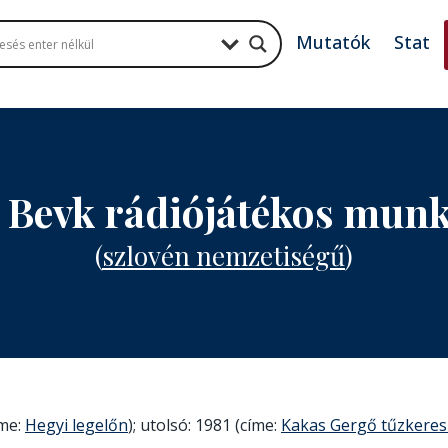
Mutatók
Stat
 Bevk rádiójátékos mun
(
szlovén nemzetiségű
)
íme:
Hegyi legelőn
); utolsó: 1981 (címe:
Kakas Gergő tűzkeres