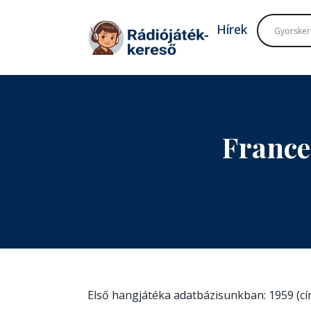
Tovább a navigációhoz
Tovább a tartalomhoz
Hírek
France
Első hangjátéka adatbázisunkban: 1959 (c