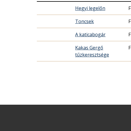
Hegyi legelőn
F
Toncsek
F
A katicabogár
F
Kakas Gergő
F
tűzkeresztsége