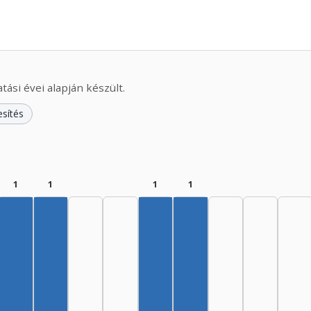
ási évei alapján készült.
esítés
1
1
1
1
Szerző, 1955–1959: 1
Szerző, 1960–1964: 1
Szerző, 1975–1979: 1
Szerző, 1980–1984: 1