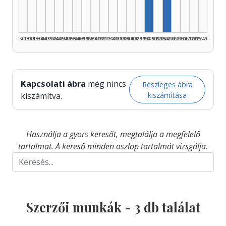
Szerző, 2005–20
1925–1929
1930–1934
1935–1939
1940–1944
1945–1949
1950–1954
1955–1959
1960–1964
1965–1969
1970–1974
1975–1979
1980–1984
1985–1989
1990–1994
1995–1999
2000–2004
2005–2009
2010–2014
2015–2019
2020–2024
2025–2026
Kapcsolati ábra
még nincs
Részleges ábra
kiszámítása
kiszámítva.
Használja a gyors keresőt, megtalálja a megfelelő
tartalmat. A kereső minden oszlop tartalmát vizsgálja.
Szerzői munkák -
3
db találat