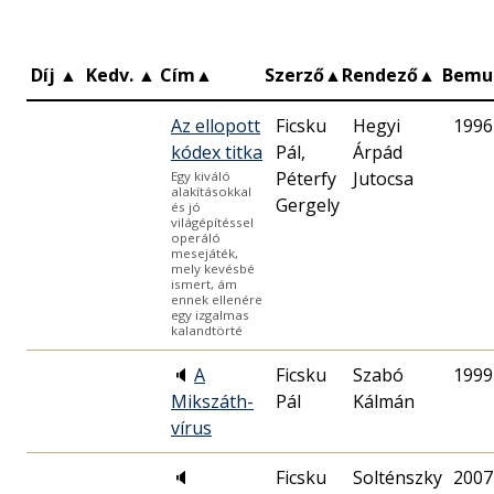
Díj
▲
Kedv.
▲
Cím
▲
Szerző
▲
Rendező
▲
Bemu
Az ellopott
Ficsku
Hegyi
1996
kódex titka
Pál,
Árpád
Péterfy
Jutocsa
Egy kiváló
alakításokkal
Gergely
és jó
világépítéssel
operáló
mesejáték,
mely kevésbé
ismert, ám
ennek ellenére
egy izgalmas
kalandtörté
🔈
A
Ficsku
Szabó
1999
Mikszáth-
Pál
Kálmán
vírus
🔈
Ficsku
Solténszky
2007