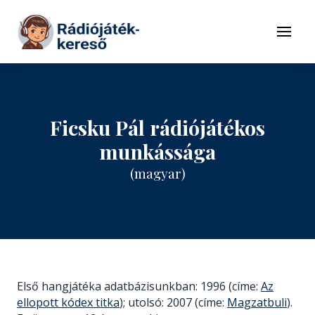
Tovább a navigációhoz
Tovább a tartalomhoz
Menü
Ficsku Pál rádiójátékos
munkássága
(magyar)
Első hangjátéka adatbázisunkban: 1996 (címe:
Az
ellopott kódex titka
); utolsó: 2007 (címe:
Magzatbuli
).