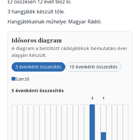
Ez összesen 12 évet tesz ki.
3 hangjáték készült tőle.
Hangjátékainak műhelye: Magyar Rádió.
Idősoros diagram
A diagram a betöltött rádiójátékok bemutatási évei
alapján készült.
5 évenkénti összesítés
10 évenkénti összesítés
Szerző
5 évenkénti összesítés
2
1
Szerző, 1995–1999: 