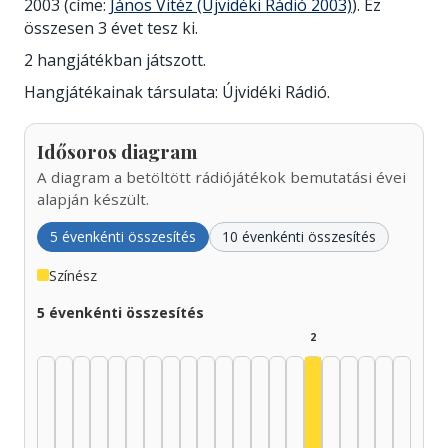
2003 (címe:
János Vitéz (Újvidéki Rádió 2003)
). Ez
összesen 3 évet tesz ki.
2 hangjátékban játszott.
Hangjátékainak társulata: Újvidéki Rádió.
Idősoros diagram
A diagram a betöltött rádiójátékok bemutatási évei
alapján készült.
5 évenkénti összesítés
10 évenkénti összesítés
Színész
5 évenkénti összesítés
2