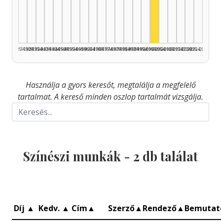
Színész, 2000–200
1925–1929
1930–1934
1935–1939
1940–1944
1945–1949
1950–1954
1955–1959
1960–1964
1965–1969
1970–1974
1975–1979
1980–1984
1985–1989
1990–1994
1995–1999
2000–2004
2005–2009
2010–2014
2015–2019
2020–2024
2025–2026
Használja a gyors keresőt, megtalálja a megfelelő
tartalmat. A kereső minden oszlop tartalmát vizsgálja.
Színészi munkák -
2
db találat
Díj
▲
Kedv.
▲
Cím
▲
Szerző
▲
Rendező
▲
Bemuta