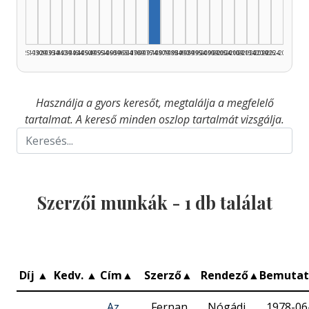
1925–1929
1930–1934
1935–1939
1940–1944
1945–1949
1950–1954
1955–1959
1960–1964
1965–1969
1970–1974
1975–1979
1980–1984
1985–1989
1990–1994
1995–1999
2000–2004
2005–2009
2010–2014
2015–2019
2020–2024
2025–2026
Használja a gyors keresőt, megtalálja a megfelelő
tartalmat. A kereső minden oszlop tartalmát vizsgálja.
Szerzői munkák -
1
db találat
Díj
▲
Kedv.
▲
Cím
▲
Szerző
▲
Rendező
▲
Bemuta
Az
Fernan
Nógádi
1978-06