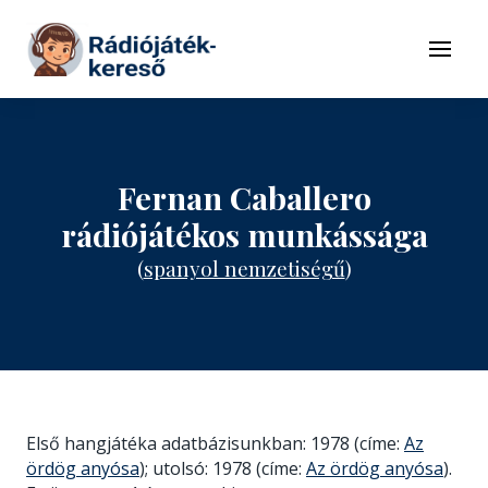
Tovább a navigációhoz
Tovább a tartalomhoz
Menü
Fernan Caballero
rádiójátékos munkássága
(
spanyol nemzetiségű
)
Első hangjátéka adatbázisunkban: 1978 (címe:
Az
ördög anyósa
); utolsó: 1978 (címe:
Az ördög anyósa
).