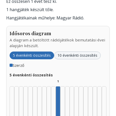
Ez összesen 1 évet tesz ki.
1 hangjáték készült tőle.
Hangjátékainak műhelye: Magyar Rádió.
Idősoros diagram
A diagram a betöltött rádiójátékok bemutatási évei
alapján készült.
5 évenkénti összesítés
10 évenkénti összesítés
Szerző
5 évenkénti összesítés
1
Szerző, 1975–1979: 1