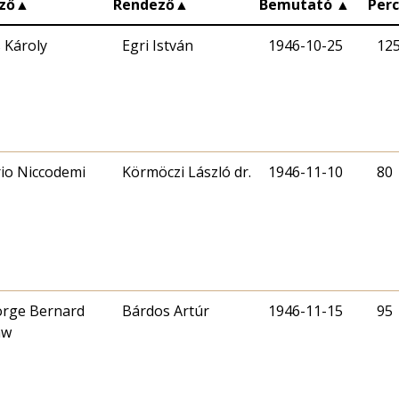
ző
▲
Rendező
▲
Bemutató
▲
Per
 Károly
Egri István
1946-10-25
12
io Niccodemi
Körmöczi László dr.
1946-11-10
80
rge Bernard
Bárdos Artúr
1946-11-15
95
aw