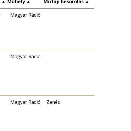
c
▲
Műhely
▲
Műfaji besorolás
▲
5
Magyar Rádió
Magyar Rádió
Magyar Rádió
Zenés