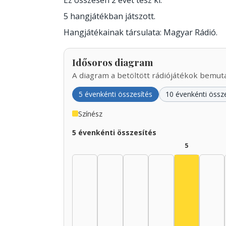
Ez összesen 2 évet tesz ki.
5 hangjátékban játszott.
Hangjátékainak társulata: Magyar Rádió.
Idősoros diagram
A diagram a betöltött rádiójátékok bemutat
5 évenkénti összesítés
10 évenkénti össz
Színész
5 évenkénti összesítés
5
Színész, 1