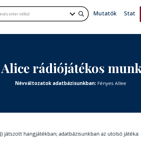
Mutatók
Stat
 Alice rádiójátékos mun
Névváltozatok adatbázisunkban:
Fényes Allee
)
) játszott hangjátékban; adatbázisunkban az utolsó játéka: