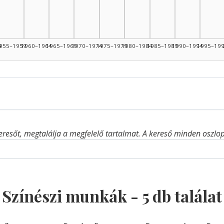
4
955–1959
1960–1964
1965–1969
1970–1974
1975–1979
1980–1984
1985–1989
1990–1994
1995–19
eresőt, megtalálja a megfelelő tartalmat. A kereső minden oszlop 
Színészi munkák -
5
db találat