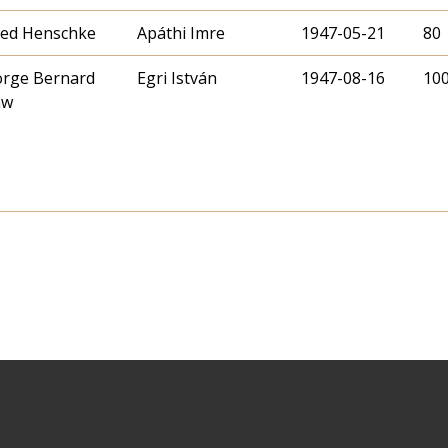
red Henschke
Apáthi Imre
1947-05-21
80
rge Bernard
Egri István
1947-08-16
10
aw