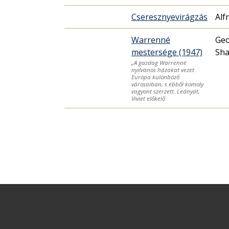
Cseresznyevirágzás
Alf
Warrenné
Geo
mestersége (1947)
Sh
„A gazdag Warrenné
nyilvános házakat vezet
Európa különböző
városaiban, s ebből komoly
vagyont szerzett. Leányát,
Viviet előkelő