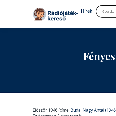
Tovább a navigációhoz
Tovább a tartalomhoz
Hírek
Fényes
Először 1946 (címe:
Budai Nagy Antal (1946