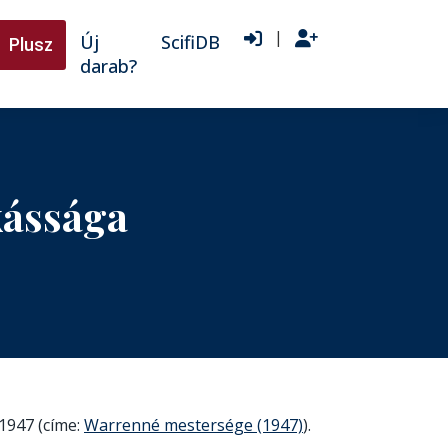
|
Új
ScifiDB
Plusz
darab?
kássága
 1947 (címe:
Warrenné mestersége (1947)
).