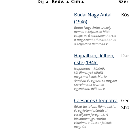
Díj
▲
Kedv.
▲
Cím
▲
Szer
Budai Nagy Antal
Kós
(1946)
Budai Nagy Antal székely
nemes a kelyhesek hitét
vallja: az ő oldalukon harcol
a nagyszombati csatában is.
A kelyhesek nemcsak v
Hajnalban, délben,
Dar
este (1946)
Hajnalban – különös
körülmények között –
megismerkedik Mario
Annával és egyszerre nagyon
szerelmesek lesznek
egymásba; délben, e
Caesar és Cleopatra
Geo
Sh
Rövid tartalom: Róma szíriai
és egyiptomi hódításai
veszélyben forognak. A
birodalom gyarmatai
védelmére Caesar jelenik
meg, Szí