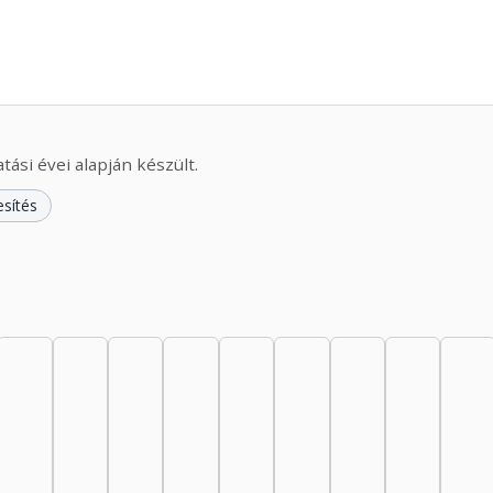
ási évei alapján készült.
esítés
945–1949: 5