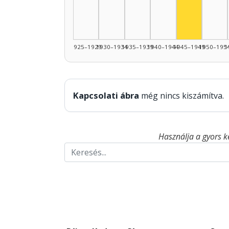
1925–1929
1930–1934
1935–1939
1940–1944
1945–1949
1950–195
1
Kapcsolati ábra
még nincs kiszámítva.
Használja a gyors k