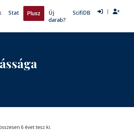
|
k
Stat
Új
ScifiDB
Plusz
darab?
kássága
 összesen 6 évet tesz ki.