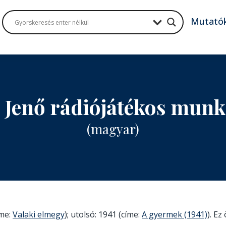
Mutató
 Jenő rádiójátékos mun
(magyar)
íme:
Valaki elmegy
); utolsó: 1941 (címe:
A gyermek (1941)
). Ez