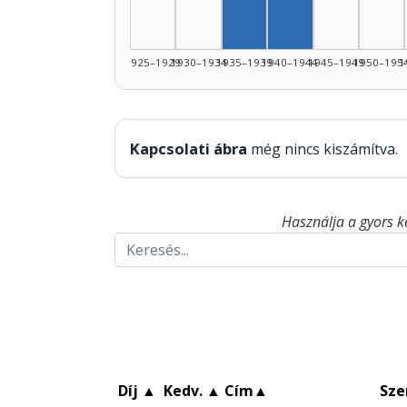
Szerző, 1940–194
1925–1929
1930–1934
1935–1939
1940–1944
1945–1949
1950–195
1
Kapcsolati ábra
még nincs kiszámítva.
Használja a gyors k
Díj
▲
Kedv.
▲
Cím
▲
Sze