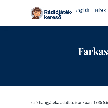
Tovább a navigációhoz
Tovább a tartalomhoz
English
Hírek
Farkas
Első hangjátéka adatbázisunkban: 1936 (c