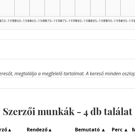
4: 1
4
955–1959
1960–1964
1965–1969
1970–1974
1975–1979
1980–1984
1985–1989
1990–1994
1995–19
eresőt, megtalálja a megfelelő tartalmat. A kereső minden oszlop 
Szerzői munkák -
4
db találat
rző
▲
Rendező
▲
Bemutató
▲
Perc
▲