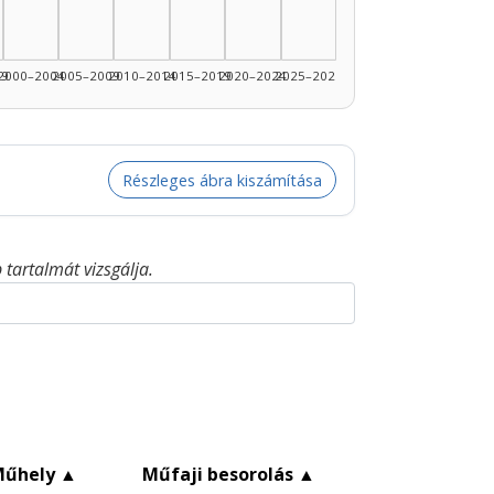
99
2000–2004
2005–2009
2010–2014
2015–2019
2020–2024
2025–2026
Részleges ábra kiszámítása
tartalmát vizsgálja.
Műhely
▲
Műfaji besorolás
▲