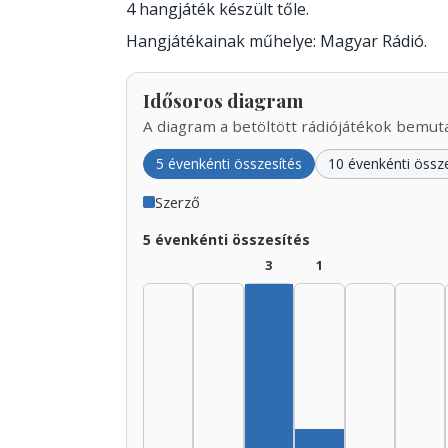
4 hangjáték készült tőle.
Hangjátékainak műhelye: Magyar Rádió.
Idősoros diagram
A diagram a betöltött rádiójátékok bemutat
5 évenkénti összesítés
10 évenkénti össz
Szerző
5 évenkénti összesítés
3
1
Szerző, 1935–1939: 3