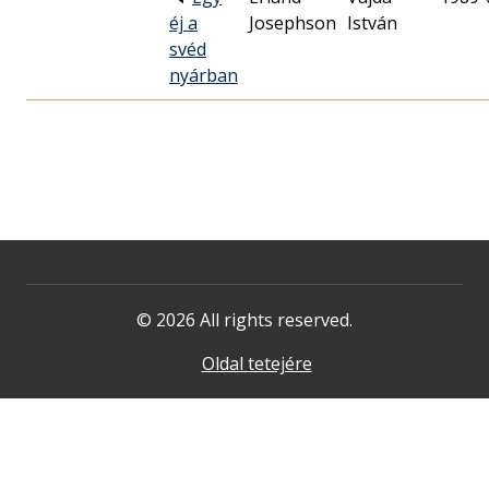
éj a
Josephson
István
svéd
nyárban
© 2026 All rights reserved.
Oldal tetejére