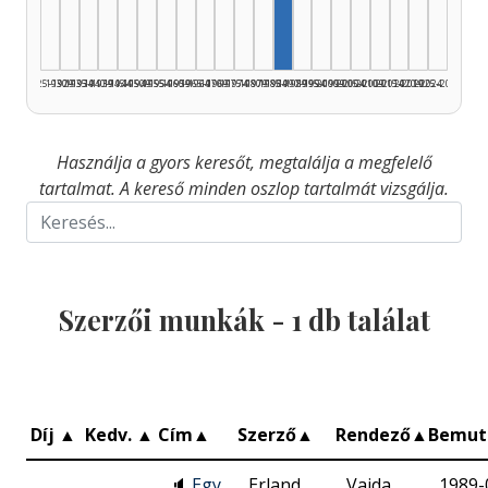
1925–1929
1930–1934
1935–1939
1940–1944
1945–1949
1950–1954
1955–1959
1960–1964
1965–1969
1970–1974
1975–1979
1980–1984
1985–1989
1990–1994
1995–1999
2000–2004
2005–2009
2010–2014
2015–2019
2020–2024
2025–2026
Használja a gyors keresőt, megtalálja a megfelelő
tartalmat. A kereső minden oszlop tartalmát vizsgálja.
Szerzői munkák -
1
db találat
Díj
▲
Kedv.
▲
Cím
▲
Szerző
▲
Rendező
▲
Bemut
🔈
Egy
Erland
Vajda
1989-