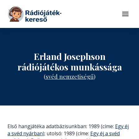
Tovább a navigációhoz
Tovább a tartalomhoz
Menü
Erland Josephson
rádiójátékos munkássága
(
svéd nemzetiségű
)
Első hangjátéka adatbázisunkban: 1989 (címe:
Egy éj
a svéd nyárban
); utolsó: 1989 (címe:
Egy éj a svéd