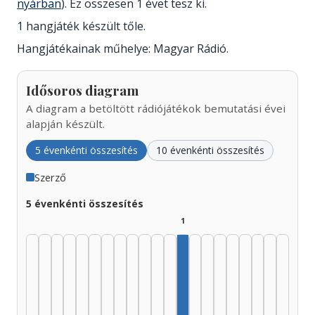
nyárban
). Ez összesen 1 évet tesz ki.
1 hangjáték készült tőle.
Hangjátékainak műhelye: Magyar Rádió.
Idősoros diagram
A diagram a betöltött rádiójátékok bemutatási évei
alapján készült.
5 évenkénti összesítés
10 évenkénti összesítés
Szerző
5 évenkénti összesítés
1
Szerző, 1985–1989: 1