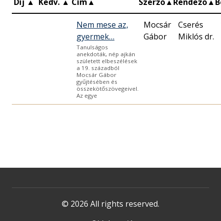
Díj
▲
Kedv.
▲
Cím
▲
Szerző
▲
Rendező
▲
B
Nem mese az,
Mocsár
Cserés
gyermek…
Gábor
Miklós dr.
Tanulságos
anekdoták, nép ajkán
született elbeszélések
a 19. századból
Mocsár Gábor
gyűjtésében és
összekötőszövegeivel.
Az egye
© 2026 All rights reserved.