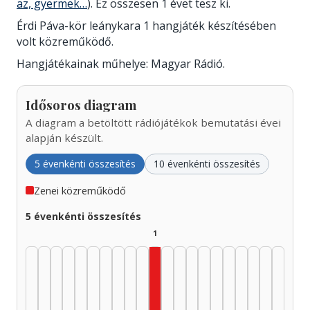
az, gyermek…
). Ez összesen 1 évet tesz ki.
Érdi Páva-kör leánykara 1 hangjáték készítésében
volt közreműködő.
Hangjátékainak műhelye: Magyar Rádió.
Idősoros diagram
A diagram a betöltött rádiójátékok bemutatási évei
alapján készült.
5 évenkénti összesítés
10 évenkénti összesítés
Zenei közreműködő
5 évenkénti összesítés
1