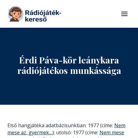
Tovább a navigációhoz
Tovább a tartalomhoz
Menü
Érdi Páva-kör leánykara
rádiójátékos munkássága
Első hangjátéka adatbázisunkban: 1977 (címe:
Nem
mese az, gyermek…
); utolsó: 1977 (címe:
Nem mese