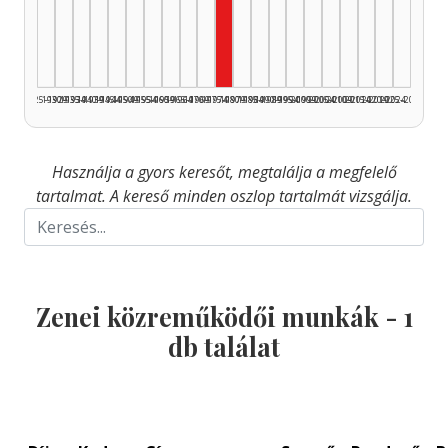
Zenei közreműködő, 1975–197
1925–1929
1930–1934
1935–1939
1940–1944
1945–1949
1950–1954
1955–1959
1960–1964
1965–1969
1970–1974
1975–1979
1980–1984
1985–1989
1990–1994
1995–1999
2000–2004
2005–2009
2010–2014
2015–2019
2020–2024
2025–2026
Használja a gyors keresőt, megtalálja a megfelelő
tartalmat. A kereső minden oszlop tartalmát vizsgálja.
Zenei közreműködői munkák -
1
db találat