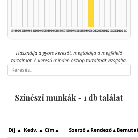
Színész, 1995–1999: 
1925–1929
1930–1934
1935–1939
1940–1944
1945–1949
1950–1954
1955–1959
1960–1964
1965–1969
1970–1974
1975–1979
1980–1984
1985–1989
1990–1994
1995–1999
2000–2004
2005–2009
2010–2014
2015–2019
2020–2024
2025–2026
Használja a gyors keresőt, megtalálja a megfelelő
tartalmat. A kereső minden oszlop tartalmát vizsgálja.
Színészi munkák -
1
db találat
Díj
▲
Kedv.
▲
Cím
▲
Szerző
▲
Rendező
▲
Bemuta