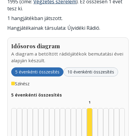
1995 (címe:
Végzetes szerelem
). Ez összesen 1 évet
tesz ki.
1 hangjátékban játszott.
Hangjátékainak társulata: Újvidéki Rádió.
Idősoros diagram
A diagram a betöltött rádiójátékok bemutatási évei
alapján készült.
5 évenkénti összesítés
10 évenkénti összesítés
Színész
5 évenkénti összesítés
1