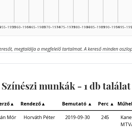
4
955–1959
1960–1964
1965–1969
1970–1974
1975–1979
1980–1984
1985–1989
1990–1994
1995–19
eresőt, megtalálja a megfelelő tartalmat. A kereső minden oszlop 
Színészi munkák -
1
db találat
erző
▲
Rendező
▲
Bemutató
▲
Perc
▲
Műhe
án Mór
Horváth Péter
2019-09-30
245
Kane
MTV