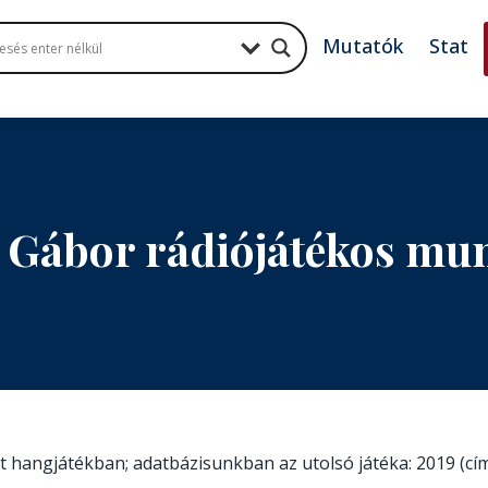
Mutatók
Stat
 Gábor rádiójátékos mu
ott hangjátékban; adatbázisunkban az utolsó játéka: 2019 (cí