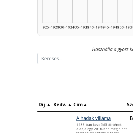
1925–1929
1930–1934
1935–1939
1940–1944
1945–1949
1950–195
1
Használja a gyors k
Díj
▲
Kedv.
▲
Cím
▲
Sz
A hadak villáma
B
1438-ban kezdődő történet,
alapja egy 2010-ben megjelent
történelmi regény a török-