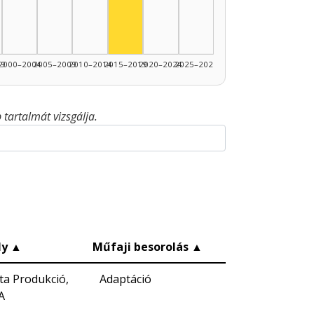
99
2000–2004
2005–2009
2010–2014
2015–2019
2020–2024
2025–2026
tartalmát vizsgálja.
ly
▲
Műfaji besorolás
▲
ta Produkció,
Adaptáció
A