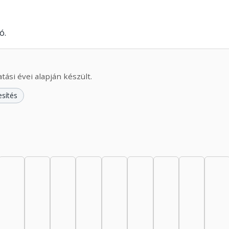
ó.
ási évei alapján készült.
esítés