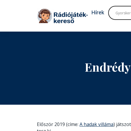
Tovább a navigációhoz
Tovább a tartalomhoz
Hírek
Endrédy
Először 2019 (címe:
A hadak villáma
) játsz