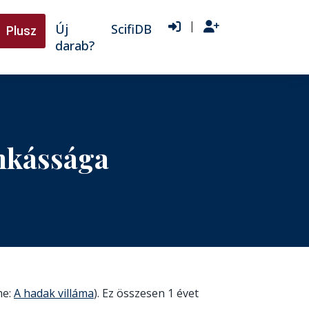
|
Új
ScifiDB
Plusz
darab?
nkássága
me:
A hadak villáma
). Ez összesen 1 évet