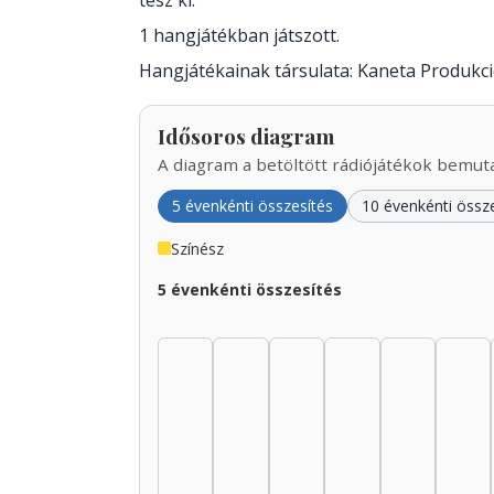
tesz ki.
1 hangjátékban játszott.
Hangjátékainak társulata: Kaneta Produkci
Idősoros diagram
A diagram a betöltött rádiójátékok bemutat
5 évenkénti összesítés
10 évenkénti össz
Színész
5 évenkénti összesítés