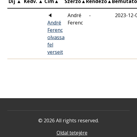
Díj
▲
Kedv.
▲
Cím
▲
Szerző
▲
Rendező
▲
Bemutat
🔈
André
-
2023-12-
André
Ferenc
Ferenc
olvassa
fel
verseit
© 2026 All rights reserved.
Oldal tetejére