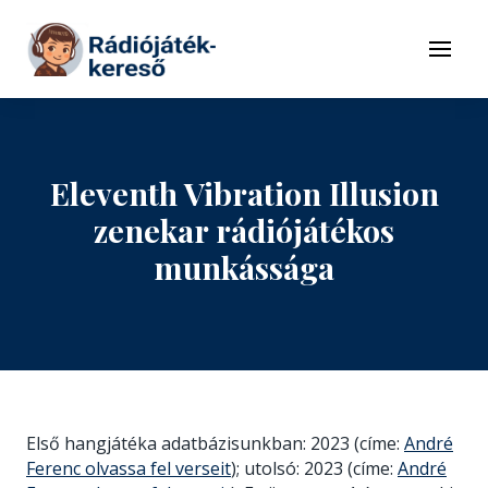
Tovább a navigációhoz
Tovább a tartalomhoz
Menü
Eleventh Vibration Illusion
zenekar rádiójátékos
munkássága
Első hangjátéka adatbázisunkban: 2023 (címe:
André
Ferenc olvassa fel verseit
); utolsó: 2023 (címe:
André