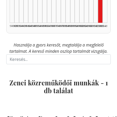
Zenei k
1925–1929
1930–1934
1935–1939
1940–1944
1945–1949
1950–1954
1955–1959
1960–1964
1965–1969
1970–1974
1975–1979
1980–1984
1985–1989
1990–1994
1995–1999
2000–2004
2005–2009
2010–2014
2015–2019
2020–2024
2025–2026
Használja a gyors keresőt, megtalálja a megfelelő
tartalmat. A kereső minden oszlop tartalmát vizsgálja.
Zenei közreműködői munkák -
1
db találat