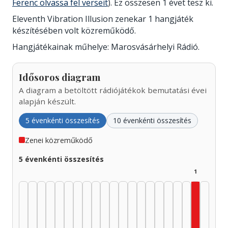
Ferenc olvassa fel verseit
). Ez összesen 1 évet tesz ki.
Eleventh Vibration Illusion zenekar 1 hangjáték
készítésében volt közreműködő.
Hangjátékainak műhelye: Marosvásárhelyi Rádió.
Idősoros diagram
A diagram a betöltött rádiójátékok bemutatási évei
alapján készült.
5 évenkénti összesítés
10 évenkénti összesítés
Zenei közreműködő
5 évenkénti összesítés
1