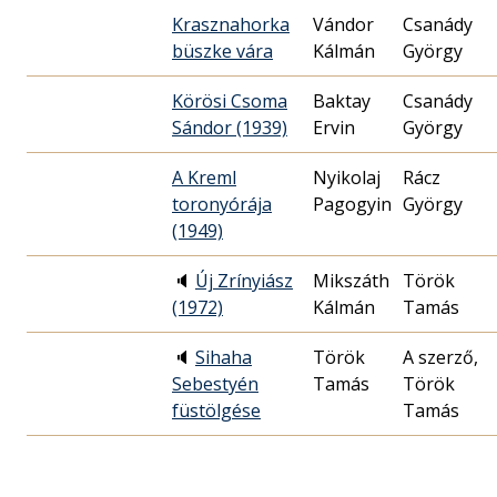
Krasznahorka
Vándor
Csanády
büszke vára
Kálmán
György
Körösi Csoma
Baktay
Csanády
Sándor (1939)
Ervin
György
A Kreml
Nyikolaj
Rácz
toronyórája
Pagogyin
György
(1949)
🔈
Új Zrínyiász
Mikszáth
Török
(1972)
Kálmán
Tamás
🔈
Sihaha
Török
A szerző,
Sebestyén
Tamás
Török
füstölgése
Tamás