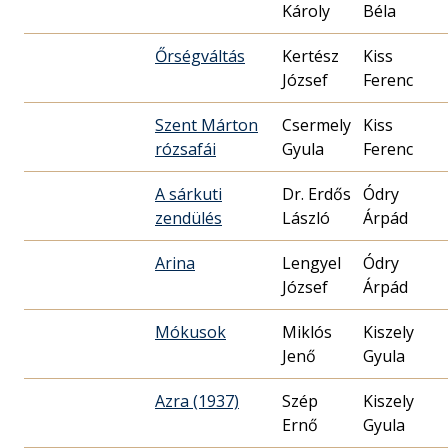
Károly
Béla
Őrségváltás
Kertész
Kiss
József
Ferenc
Szent Márton
Csermely
Kiss
rózsafái
Gyula
Ferenc
A sárkuti
Dr. Erdős
Ódry
zendülés
László
Árpád
Arina
Lengyel
Ódry
József
Árpád
Mókusok
Miklós
Kiszely
Jenő
Gyula
Azra (1937)
Szép
Kiszely
Ernő
Gyula