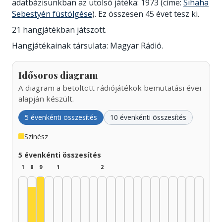
adatbázisunkban az utolsó játéka: 1973 (címe:
Sihaha
Sebestyén füstölgése
). Ez összesen 45 évet tesz ki.
21 hangjátékban játszott.
Hangjátékainak társulata: Magyar Rádió.
Idősoros diagram
A diagram a betöltött rádiójátékok bemutatási évei
alapján készült.
5 évenkénti összesítés
10 évenkénti összesítés
Színész
5 évenkénti összesítés
1
8
9
1
2