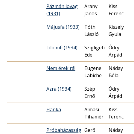
Pázmán lovag
Arany
Kiss
(1931)
János
Ferenc
Májusfa (1933)
Tóth
Kiszely
László
Gyula
Liliomfi (1934)
Szigligeti
Ódry
Ede
Árpád
Nem érek rá!
Eugene
Náday
Labiche
Béla
Azra (1934)
Szép
Ódry
Ernő
Árpád
Hanka
Almási
Kiss
Tihamér
Ferenc
Próbaházasság
Gerő
Náday