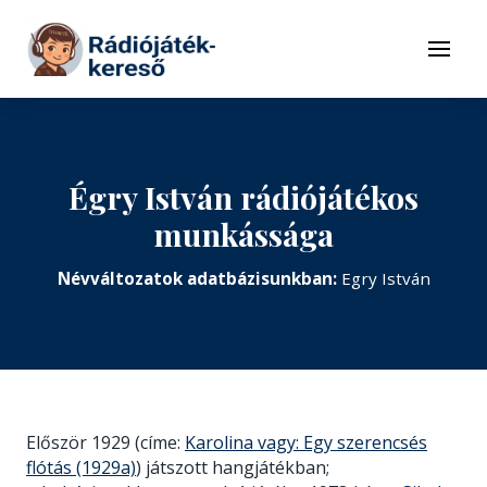
Tovább a navigációhoz
Tovább a tartalomhoz
Menü
Égry István rádiójátékos
munkássága
Névváltozatok adatbázisunkban:
Egry István
Először 1929 (címe:
Karolina vagy: Egy szerencsés
flótás (1929a)
) játszott hangjátékban;