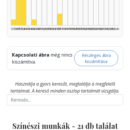
Színész, 1935–1939: 9
Színész, 1930–1934: 8
Színész, 1970–1974: 2
Színész, 1925–1929: 1
Színész, 1945–1949: 1
1925–1929
1930–1934
1935–1939
1940–1944
1945–1949
1950–1954
1955–1959
1960–1964
1965–1969
1970–1974
1975–1979
1980–1984
1985–1989
1990–1994
1995–1999
2000–2004
2005–2009
2010–2014
2015–2019
2020–2024
2025–2026
Kapcsolati ábra
még nincs
Részleges ábra
kiszámítása
kiszámítva.
Használja a gyors keresőt, megtalálja a megfelelő
tartalmat. A kereső minden oszlop tartalmát vizsgálja.
Színészi munkák -
21
db találat