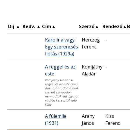
Díj
▲
Kedv.
▲
Cím
▲
Szerző
▲
Rendező
▲
Karolina vagy:
Herczeg
-
Egy szerencsés
Ferenc
flótás (1929a)
A reggel és az
Komjáthy
-
este
Aladár
Komjáthy Aladár A
reggel és az este című
darabját tudomásunk
szerint színpadon
nem adták elő, így hát
rádión keresztül való
közv
A fülemile
Arany
Kiss
(1931)
János
Ferenc