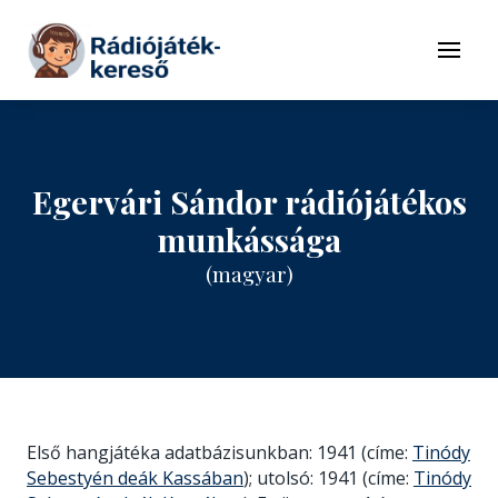
Tovább a navigációhoz
Tovább a tartalomhoz
Menü
Egervári Sándor rádiójátékos
munkássága
(magyar)
Első hangjátéka adatbázisunkban: 1941 (címe:
Tinódy
Sebestyén deák Kassában
); utolsó: 1941 (címe:
Tinódy