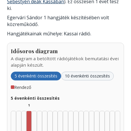
Sebestyén deák Kassában
). Ez összesen 1 évet tesz
ki.
Egervári Sándor 1 hangjáték készítésében volt
közreműködő.
Hangjátékainak műhelye: Kassai rádió.
Idősoros diagram
A diagram a betöltött rádiójátékok bemutatási évei
alapján készült.
5 évenkénti összesítés
10 évenkénti összesítés
Rendező
5 évenkénti összesítés
1