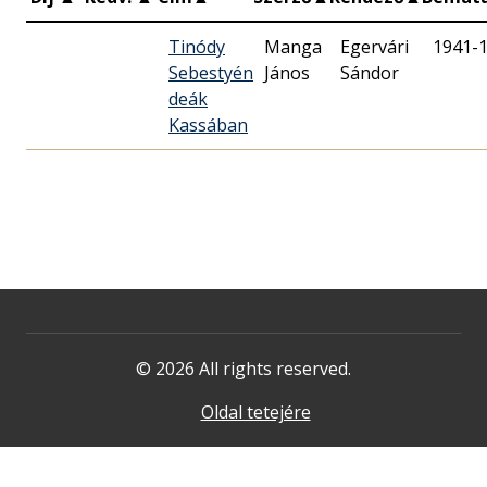
Tinódy
Manga
Egervári
1941-
Sebestyén
János
Sándor
deák
Kassában
© 2026 All rights reserved.
Oldal tetejére