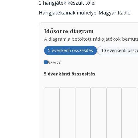
2 hangjáték készült tőle.
Hangjátékainak műhelye: Magyar Rádió.
Idősoros diagram
A diagram a betöltött rádiójátékok bemutat
5 évenkénti összesítés
10 évenkénti össz
Szerző
5 évenkénti összesítés