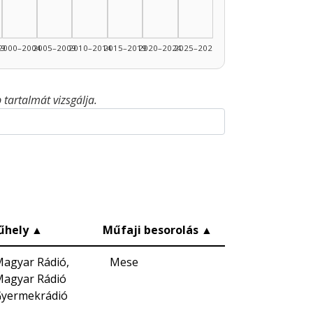
99
2000–2004
2005–2009
2010–2014
2015–2019
2020–2024
2025–2026
tartalmát vizsgálja.
űhely
▲
Műfaji besorolás
▲
agyar Rádió,
Mese
agyar Rádió
yermekrádió