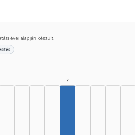
ási évei alapján készült.
esítés
2
Szerző, 1975–1979: 2