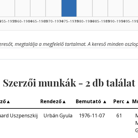
4
955–1959
1960–1964
1965–1969
1970–1974
1975–1979
1980–1984
1985–1989
1990–1994
1995–19
eresőt, megtalálja a megfelelő tartalmat. A kereső minden oszlop 
Szerzői munkák -
2
db találat
rző
▲
Rendező
▲
Bemutató
▲
Perc
▲
M
ard Uszpenszkij
Urbán Gyula
1976-11-07
61
M
M
G