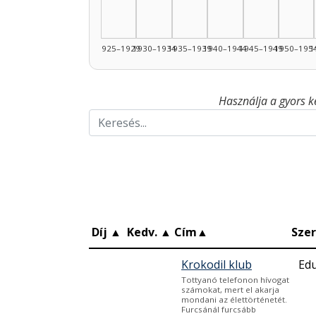
1925–1929
1930–1934
1935–1939
1940–1944
1945–1949
1950–195
1
Használja a gyors k
Díj
▲
Kedv.
▲
Cím
▲
Sze
Krokodil klub
Edu
Tottyanó telefonon hívogat
számokat, mert el akarja
mondani az élettörténetét.
Furcsánál furcsább