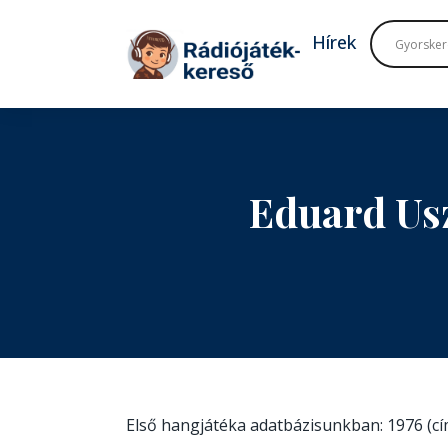
Tovább a navigációhoz
Tovább a tartalomhoz
Hírek
Eduard Us
Első hangjátéka adatbázisunkban: 1976 (c