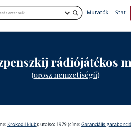
Mutatók
Stat
zpenszkij rádiójátékos 
(
orosz nemzetiségű
)
íme:
Krokodil klub
); utolsó: 1979 (címe:
Garanciális garabonci