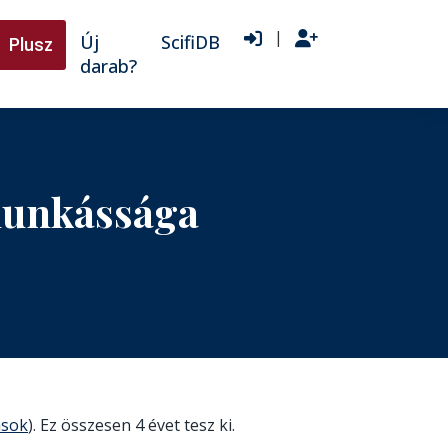
|
Új
ScifiDB
Plusz
darab?
munkássága
ások
). Ez összesen 4 évet tesz ki.