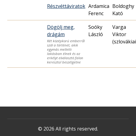
Részvéttáviratok
Ardamica
Boldoghy
Ferenc
Kató
Dögölj meg,
Soóky
Varga
drágám
László
Viktor
(szlovákiai
Két középkorú emberről
szól a történet, akik
egymás melletti
lakásban élnek és az
erkélyt elválasztó falon
keresztül beszélgetne
© 2026 All rights reserved.