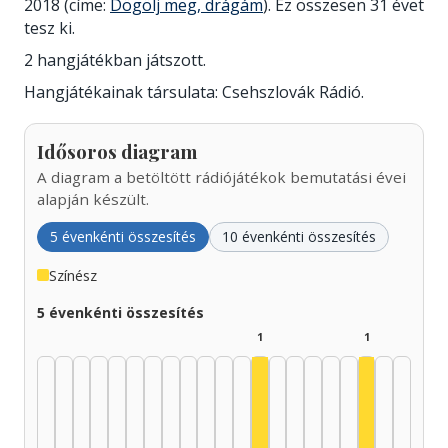
2018 (címe:
Dögölj meg, drágám
). Ez összesen 31 évet
tesz ki.
2 hangjátékban játszott.
Hangjátékainak társulata: Csehszlovák Rádió.
Idősoros diagram
A diagram a betöltött rádiójátékok bemutatási évei
alapján készült.
5 évenkénti összesítés
10 évenkénti összesítés
Színész
5 évenkénti összesítés
1
1