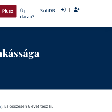
|
Új
ScifiDB
Plusz
darab?
nkássága
y
). Ez összesen 6 évet tesz ki.