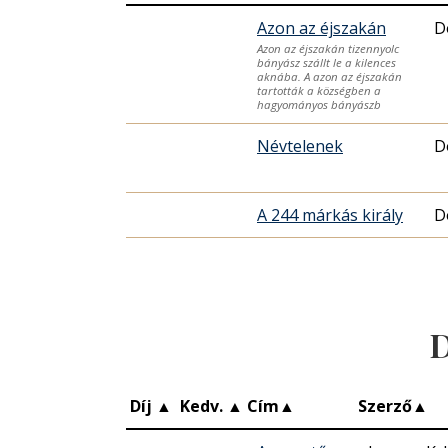
Azon az éjszakán
D
Azon az éjszakán tizennyolc
bányász szállt le a kilences
aknába. A azon az éjszakán
tartották a községben a
hagyományos bányászb
Névtelenek
D
A 244 márkás király
D
D
Díj
▲
Kedv.
▲
Cím
▲
Szerző
▲