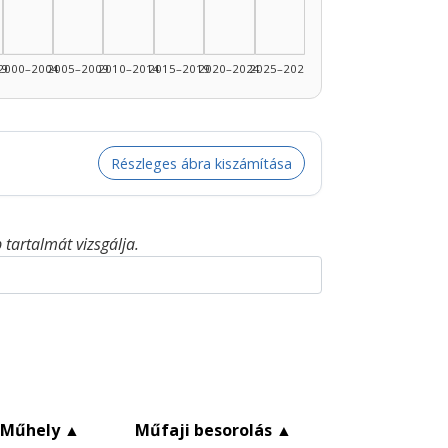
99
2000–2004
2005–2009
2010–2014
2015–2019
2020–2024
2025–2026
Részleges ábra kiszámítása
tartalmát vizsgálja.
Műhely
▲
Műfaji besorolás
▲