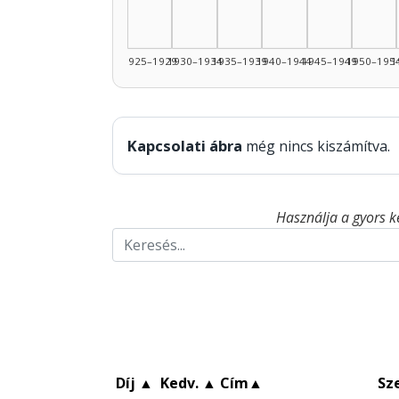
1925–1929
1930–1934
1935–1939
1940–1944
1945–1949
1950–195
1
Kapcsolati ábra
még nincs kiszámítva.
Használja a gyors k
Díj
▲
Kedv.
▲
Cím
▲
Sz