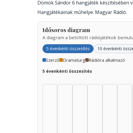
Dömök Sándor 6 hangjáték készítésében v
Hangjátékainak műhelye: Magyar Rádió.
Idősoros diagram
A diagram a betöltött rádiójátékok bemutat
5 évenkénti összesítés
10 évenkénti össz
Szerző
Dramaturg
Rádióra alkalmazó
5 évenkénti összesítés