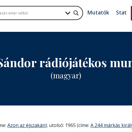
Mutatók
Stat
ándor rádiójátékos mu
(magyar)
íme:
Azon az éjszakán
); utolsó: 1965 (címe:
A 244 márkás királ