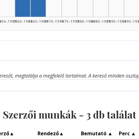
Szerző, 1965–1969: 2
Szerző, 1960–1964: 1
4
955–1959
1960–1964
1965–1969
1970–1974
1975–1979
1980–1984
1985–1989
1990–1994
1995–19
eresőt, megtalálja a megfelelő tartalmat. A kereső minden oszlop 
Szerzői munkák -
3
db találat
erző
▲
Rendező
▲
Bemutató
▲
Perc
▲