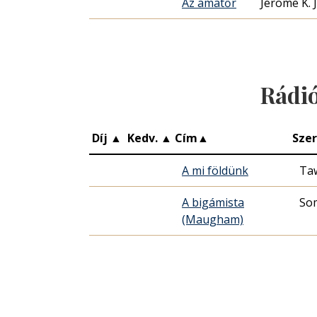
Az amatőr
Jerome K.
Rádi
Díj
▲
Kedv.
▲
Cím
▲
Sze
A mi földünk
Taw
A bigámista
So
(Maugham)