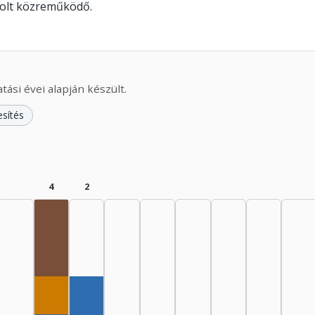
olt közreműködő.
ási évei alapján készült.
esítés
4
2
Rádióra alkalmazó, 1960–1964: 2
Dramaturg, 1960–1964: 1