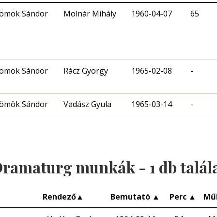
ömök Sándor
Molnár Mihály
1960-04-07
65
ömök Sándor
Rácz György
1965-02-08
-
ömök Sándor
Vadász Gyula
1965-03-14
-
ramaturg munkák -
1
db talál
Rendező
▲
Bemutató
▲
Perc
▲
Mű