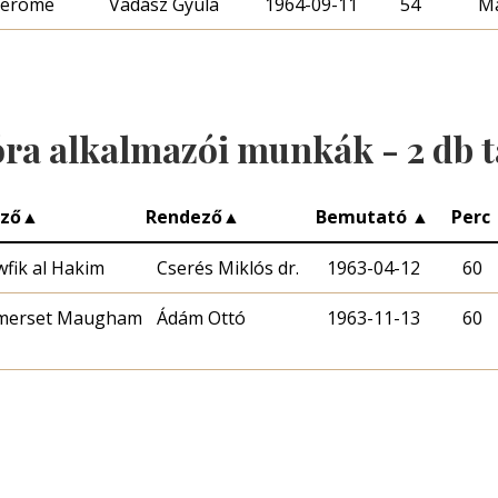
 Jerome
Vadász Gyula
1964-09-11
54
Ma
óra alkalmazói munkák -
2
db t
rző
▲
Rendező
▲
Bemutató
▲
Perc
fik al Hakim
Cserés Miklós dr.
1963-04-12
60
merset Maugham
Ádám Ottó
1963-11-13
60