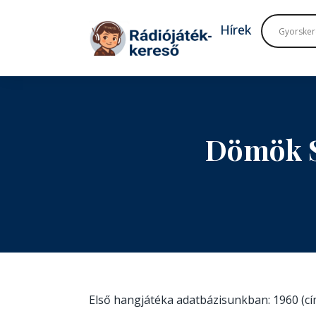
Tovább a navigációhoz
Tovább a tartalomhoz
Hírek
Dömök S
Első hangjátéka adatbázisunkban: 1960 (c