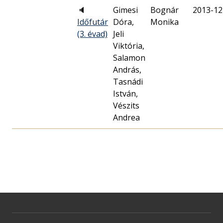
🔈
Gimesi
Bognár
2013-12
Időfutár
Dóra,
Monika
(3. évad)
Jeli
Viktória,
Salamon
András,
Tasnádi
István,
Vészits
Andrea