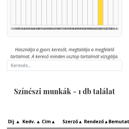
Színész, 2010
1925–1929
1930–1934
1935–1939
1940–1944
1945–1949
1950–1954
1955–1959
1960–1964
1965–1969
1970–1974
1975–1979
1980–1984
1985–1989
1990–1994
1995–1999
2000–2004
2005–2009
2010–2014
2015–2019
2020–2024
2025–2026
Használja a gyors keresőt, megtalálja a megfelelő
tartalmat. A kereső minden oszlop tartalmát vizsgálja.
Színészi munkák -
1
db találat
Díj
▲
Kedv.
▲
Cím
▲
Szerző
▲
Rendező
▲
Bemuta