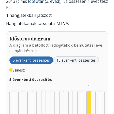
2013 (címe:
Időfutár (3. évad)
). Ez összesen 1 évet tesz
ki.
1 hangjátékban játszott.
Hangjátékainak társulata: MTVA.
Idősoros diagram
A diagram a betöltött rádiójátékok bemutatási évei
alapján készült.
5 évenkénti összesítés
10 évenkénti összesítés
Színész
5 évenkénti összesítés
1