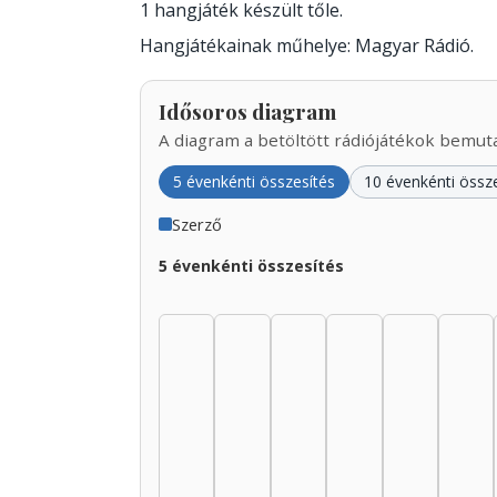
1 hangjáték készült tőle.
Hangjátékainak műhelye: Magyar Rádió.
Idősoros diagram
A diagram a betöltött rádiójátékok bemutat
5 évenkénti összesítés
10 évenkénti össz
Szerző
5 évenkénti összesítés