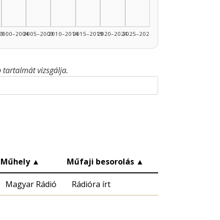
99
2000–2004
2005–2009
2010–2014
2015–2019
2020–2024
2025–2026
tartalmát vizsgálja.
Műhely
▲
Műfaji besorolás
▲
Magyar Rádió
Rádióra írt