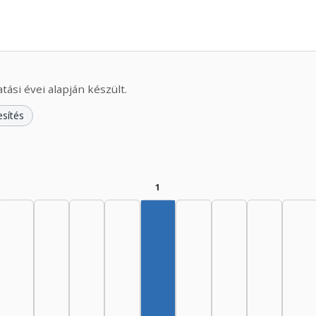
ási évei alapján készült.
esítés
1
Szerző, 1975–1979: 1