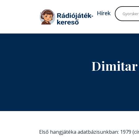
Tovább a navigációhoz
Tovább a tartalomhoz
Hírek
Dimitar
Első hangjátéka adatbázisunkban: 1979 (c