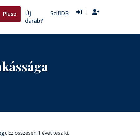
|
Új
ScifiDB
Plusz
darab?
nkássága
ég
). Ez összesen 1 évet tesz ki.