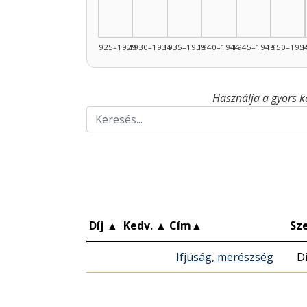
1925–1929
1930–1934
1935–1939
1940–1944
1945–1949
1950–195
1
Használja a gyors k
Díj
▲
Kedv.
▲
Cím
▲
Sz
Ifjúság, merészség
Di