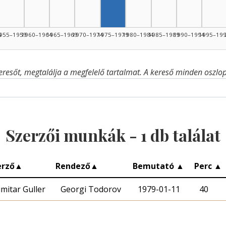
4
955–1959
1960–1964
1965–1969
1970–1974
1975–1979
1980–1984
1985–1989
1990–1994
1995–19
eresőt, megtalálja a megfelelő tartalmat. A kereső minden oszlop 
Szerzői munkák -
1
db találat
erző
▲
Rendező
▲
Bemutató
▲
Perc
▲
mitar Guller
Georgi Todorov
1979-01-11
40