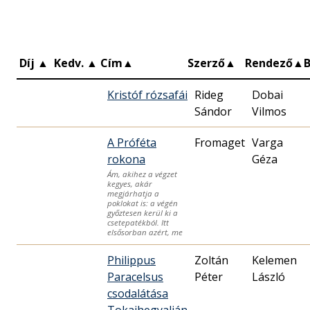
Díj
▲
Kedv.
▲
Cím
▲
Szerző
▲
Rendező
▲
Kristóf rózsafái
Rideg
Dobai
Sándor
Vilmos
A Próféta
Fromaget
Varga
rokona
Géza
Ám, akihez a végzet
kegyes, akár
megjárhatja a
poklokat is: a végén
győztesen kerül ki a
csetepatékból. Itt
elsősorban azért, me
Philippus
Zoltán
Kelemen
Paracelsus
Péter
László
csodalátása