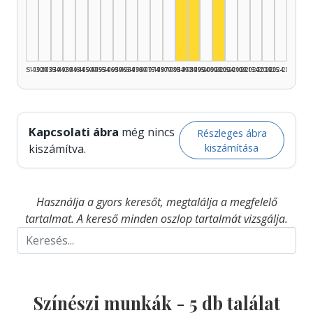
Színész, 1990–1994: 2
Színész, 2000–200
Színész, 1985–1989: 1
1925–1929
1930–1934
1935–1939
1940–1944
1945–1949
1950–1954
1955–1959
1960–1964
1965–1969
1970–1974
1975–1979
1980–1984
1985–1989
1990–1994
1995–1999
2000–2004
2005–2009
2010–2014
2015–2019
2020–2024
2025–2026
Kapcsolati ábra
még nincs
Részleges ábra
kiszámítása
kiszámítva.
Használja a gyors keresőt, megtalálja a megfelelő
tartalmat. A kereső minden oszlop tartalmát vizsgálja.
Színészi munkák -
5
db találat