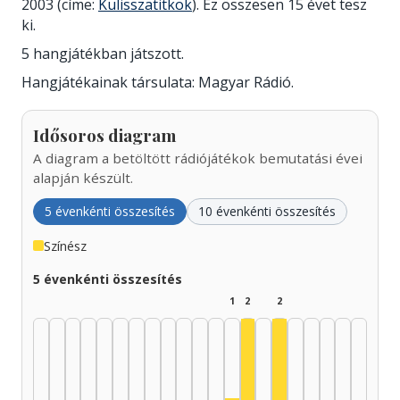
2003 (címe:
Kulisszatitkok
). Ez összesen 15 évet tesz
ki.
5 hangjátékban játszott.
Hangjátékainak társulata: Magyar Rádió.
Idősoros diagram
A diagram a betöltött rádiójátékok bemutatási évei
alapján készült.
5 évenkénti összesítés
10 évenkénti összesítés
Színész
5 évenkénti összesítés
1
2
2