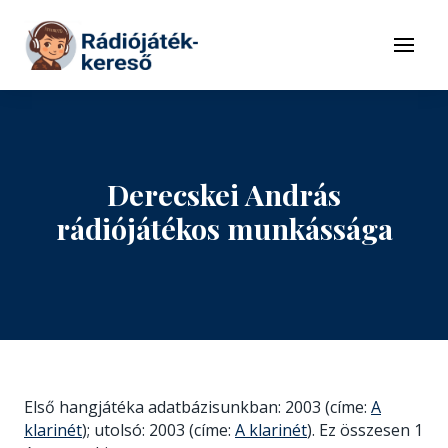
Tovább a navigációhoz
Tovább a tartalomhoz
Menü
Derecskei András
rádiójátékos munkássága
Első hangjátéka adatbázisunkban: 2003 (címe:
A
klarinét
); utolsó: 2003 (címe:
A klarinét
). Ez összesen 1