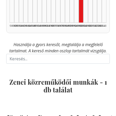
Zenei közreműköd
1925–1929
1930–1934
1935–1939
1940–1944
1945–1949
1950–1954
1955–1959
1960–1964
1965–1969
1970–1974
1975–1979
1980–1984
1985–1989
1990–1994
1995–1999
2000–2004
2005–2009
2010–2014
2015–2019
2020–2024
2025–2026
Használja a gyors keresőt, megtalálja a megfelelő
tartalmat. A kereső minden oszlop tartalmát vizsgálja.
Zenei közreműködői munkák -
1
db találat