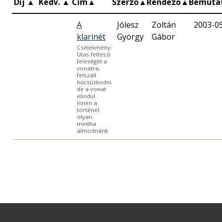
Díj
▲
Kedv.
▲
Cím
▲
Szerző
▲
Rendező
▲
Bemuta
A
Jólesz
Zoltán
2003-0
klarinét
György
Gábor
Cselekmény:
Utas felteszi
feleségét a
vonatra,
felszáll
búcsúzkodni
de a vonat
elindul.
Innen a
történet
olyan,
mintha
álmodnánk