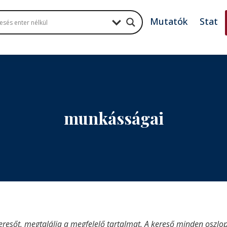
Mutatók
Stat
munkásságai
eresőt, megtalálja a megfelelő tartalmat. A kereső minden oszlop 