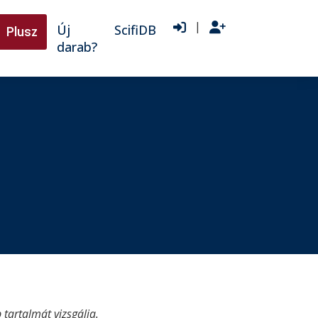
|
Új
ScifiDB
Plusz
darab?
tartalmát vizsgálja.