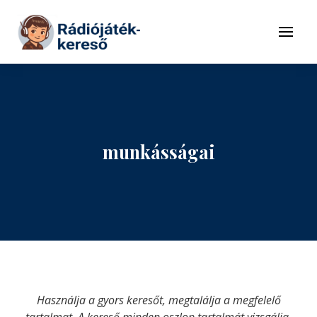
Tovább a navigációhoz
Tovább a tartalomhoz
Menü
munkásságai
Használja a gyors keresőt, megtalálja a megfelelő