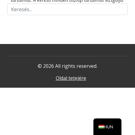
tartalmat. A kereső minden oszlop tartalmát vizsgálja.
© 2026 All rights reserved.
Oldal tetejére
HUN