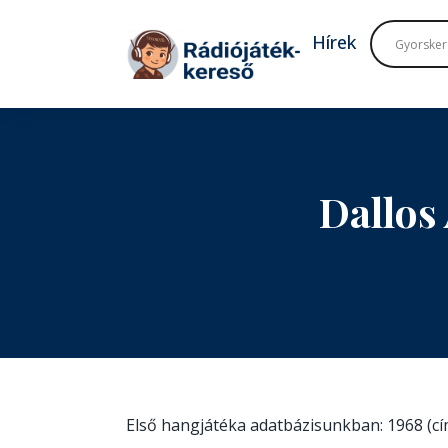
Tovább a navigációhoz
Tovább a tartalomhoz
Hírek
Dallos
Első hangjátéka adatbázisunkban: 1968 (c