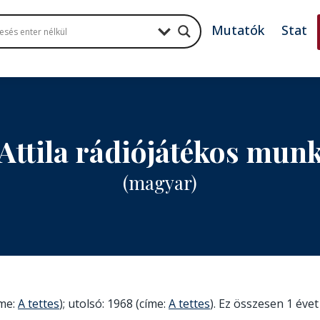
Mutatók
Stat
 Attila rádiójátékos mun
(magyar)
íme:
A tettes
); utolsó: 1968 (címe:
A tettes
). Ez összesen 1 évet 