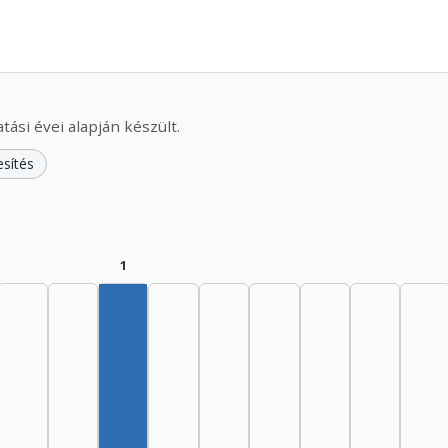
ási évei alapján készült.
esítés
1
Szerző, 1965–1969: 1