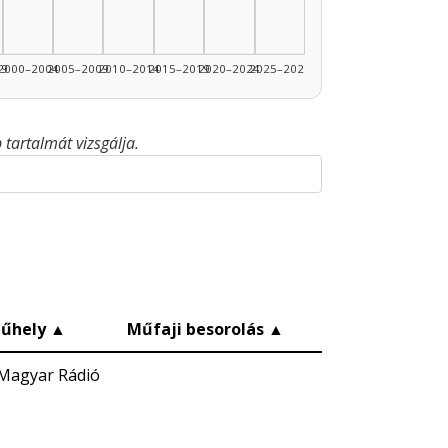
99
2000–2004
2005–2009
2010–2014
2015–2019
2020–2024
2025–2026
tartalmát vizsgálja.
űhely
▲
Műfaji besorolás
▲
Magyar Rádió