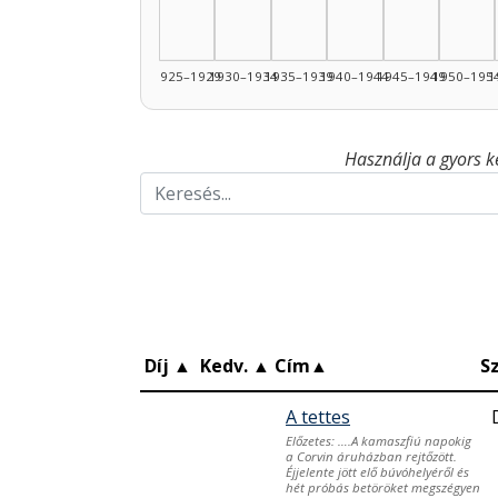
1925–1929
1930–1934
1935–1939
1940–1944
1945–1949
1950–195
1
Használja a gyors k
Díj
▲
Kedv.
▲
Cím
▲
S
A tettes
Előzetes: ….A kamaszfiú napokig
a Corvin áruházban rejtőzött.
Éjjelente jött elő búvóhelyéről és
hét próbás betöröket megszégyen