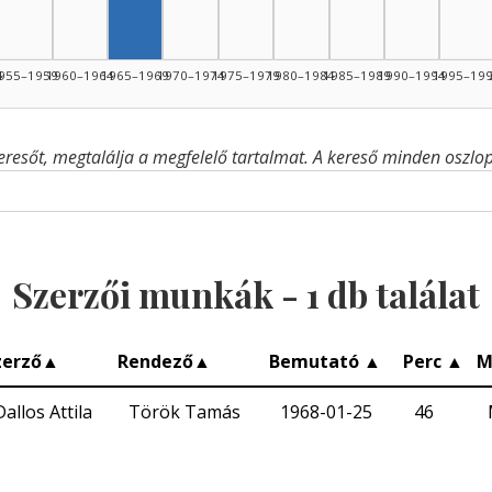
4
955–1959
1960–1964
1965–1969
1970–1974
1975–1979
1980–1984
1985–1989
1990–1994
1995–19
eresőt, megtalálja a megfelelő tartalmat. A kereső minden oszlop 
Szerzői munkák -
1
db találat
zerző
▲
Rendező
▲
Bemutató
▲
Perc
▲
M
Dallos Attila
Török Tamás
1968-01-25
46