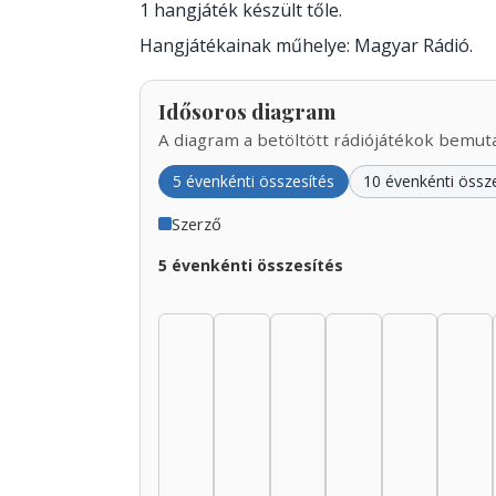
1 hangjáték készült tőle.
Hangjátékainak műhelye: Magyar Rádió.
Idősoros diagram
A diagram a betöltött rádiójátékok bemutat
5 évenkénti összesítés
10 évenkénti össz
Szerző
5 évenkénti összesítés