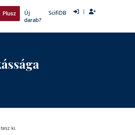
|
Új
ScifiDB
Plusz
darab?
kássága
tesz ki.