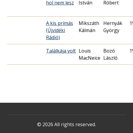
hol nem lesz
István
Róbert
A kis prímás
Mikszáth
Hernyák
1
(Újvidéki
Kálmán
György
Rádió)
Találkája volt
Louis
Bozó
1
MacNeice
László
© 2026 All rights reserved.