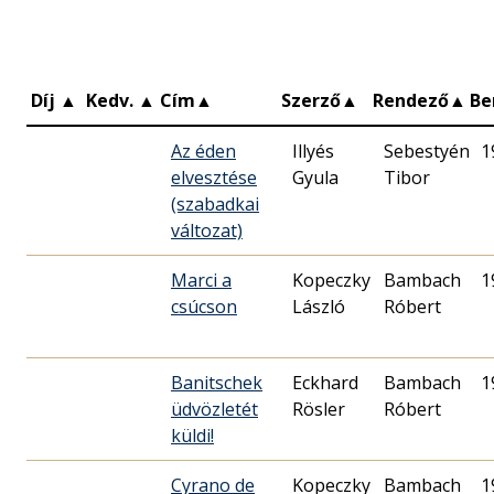
Díj
▲
Kedv.
▲
Cím
▲
Szerző
▲
Rendező
▲
Be
Az éden
Illyés
Sebestyén
1
elvesztése
Gyula
Tibor
(szabadkai
változat)
Marci a
Kopeczky
Bambach
1
csúcson
László
Róbert
Banitschek
Eckhard
Bambach
1
üdvözletét
Rösler
Róbert
küldi!
Cyrano de
Kopeczky
Bambach
1