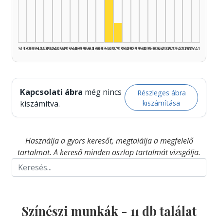
Színész, 1975–1979: 9
Színész, 1980–1984: 2
1925–1929
1930–1934
1935–1939
1940–1944
1945–1949
1950–1954
1955–1959
1960–1964
1965–1969
1970–1974
1975–1979
1980–1984
1985–1989
1990–1994
1995–1999
2000–2004
2005–2009
2010–2014
2015–2019
2020–2024
2025–2026
Kapcsolati ábra
még nincs
Részleges ábra
kiszámítása
kiszámítva.
Használja a gyors keresőt, megtalálja a megfelelő
tartalmat. A kereső minden oszlop tartalmát vizsgálja.
Színészi munkák -
11
db találat