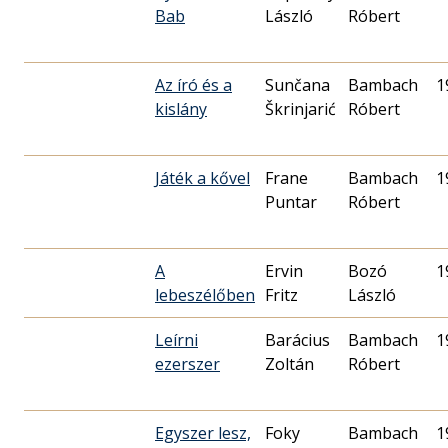
Bab
László
Róbert
Az író és a
Sunčana
Bambach
1
kislány
Škrinjarić
Róbert
Játék a kővel
Frane
Bambach
1
Puntar
Róbert
A
Ervin
Bozó
1
lebeszélőben
Fritz
László
Leírni
Barácius
Bambach
1
ezerszer
Zoltán
Róbert
Egyszer lesz,
Foky
Bambach
1