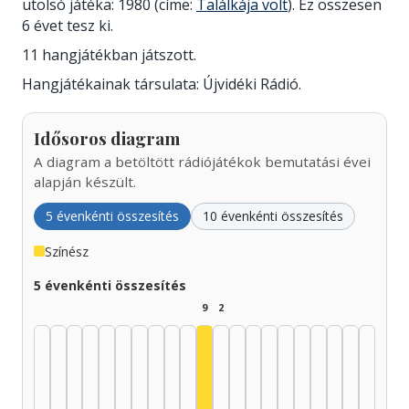
utolsó játéka: 1980 (címe:
Találkája volt
). Ez összesen
6 évet tesz ki.
11 hangjátékban játszott.
Hangjátékainak társulata: Újvidéki Rádió.
Idősoros diagram
A diagram a betöltött rádiójátékok bemutatási évei
alapján készült.
5 évenkénti összesítés
10 évenkénti összesítés
Színész
5 évenkénti összesítés
9
2