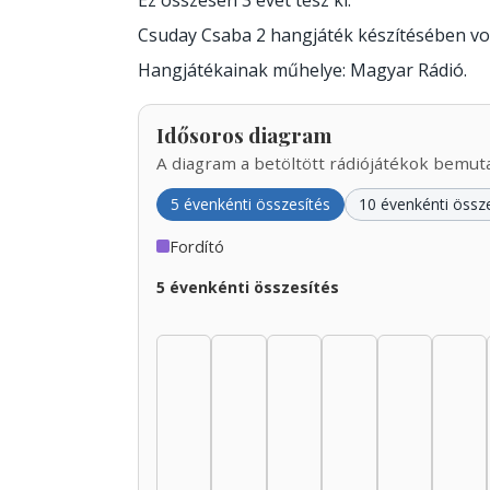
Ez összesen 3 évet tesz ki.
Csuday Csaba 2 hangjáték készítésében v
Hangjátékainak műhelye: Magyar Rádió.
Idősoros diagram
A diagram a betöltött rádiójátékok bemutat
5 évenkénti összesítés
10 évenkénti össz
Fordító
5 évenkénti összesítés