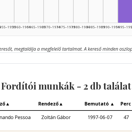
4
955–1959
1960–1964
1965–1969
1970–1974
1975–1979
1980–1984
1985–1989
1990–1994
1995–19
eresőt, megtalálja a megfelelő tartalmat. A kereső minden oszlop 
Fordítói munkák -
2
db találat
ző
▲
Rendező
▲
Bemutató
▲
Perc
nando Pessoa
Zoltán Gábor
1997-06-07
47