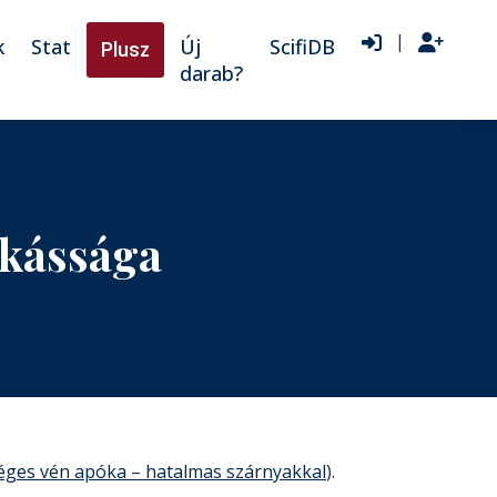
|
k
Stat
Új
ScifiDB
Plusz
darab?
nkássága
ges vén apóka – hatalmas szárnyakkal
).