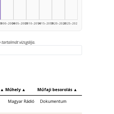
99
2000–2004
2005–2009
2010–2014
2015–2019
2020–2024
2025–2026
tartalmát vizsgálja.
▲
Műhely
▲
Műfaji besorolás
▲
Magyar Rádió
Dokumentum