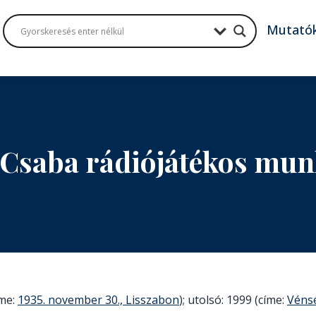
Mutató
Csaba rádiójátékos mu
íme:
1935. november 30., Lisszabon
); utolsó: 1999 (címe:
Vénsé