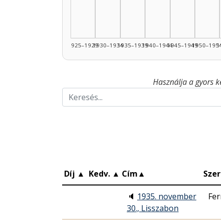
1925–1929
1930–1934
1935–1939
1940–1944
1945–1949
1950–195
1
Használja a gyors k
Díj
▲
Kedv.
▲
Cím
▲
Szer
🔈
1935. november
Fer
30., Lisszabon