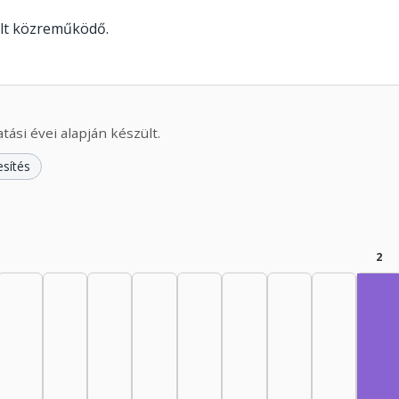
olt közreműködő.
ási évei alapján készült.
esítés
2
For