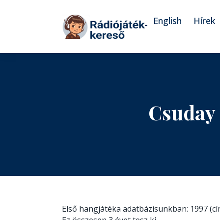
Tovább a navigációhoz
Tovább a tartalomhoz
English
Hírek
Csuday 
Első hangjátéka adatbázisunkban: 1997 (c