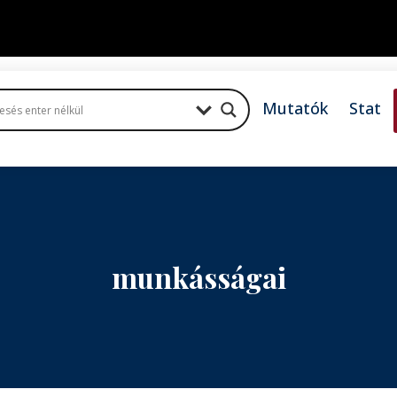
Mutatók
Stat
munkásságai