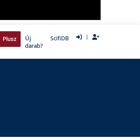
|
Új
ScifiDB
Plusz
darab?