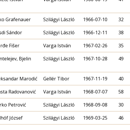
ko Grafenauer
Szilágyi László
1966-07-10
32
sdi Sándor
Szilágyi László
1966-12-11
38
rđe Fišer
Varga István
1967-02-26
35
ntelejev, Bjelin
Szilágyi László
1967-10-28
49
eksandar Marodić
Gellér Tibor
1967-11-19
40
asta Radovanović
Varga István
1968-07-07
58
rko Petrović
Szilágyi László
1968-09-08
30
lhóf József
Szilágyi László
1969-03-25
46