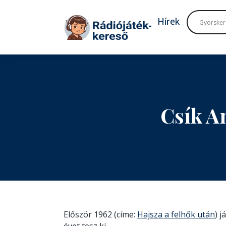
Tovább a navigációhoz
Tovább a tartalomhoz
Hírek
Csík A
Először 1962 (címe:
Hajsza a felhők után
) 