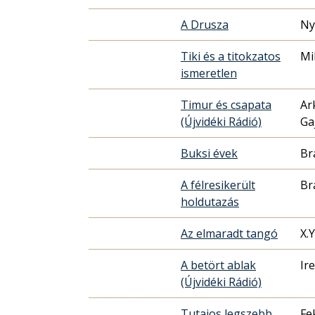
A Drusza
Ny
Tiki és a titokzatos
Mi
ismeretlen
Timur és csapata
Ar
(Újvidéki Rádió)
Buksi évek
Br
A félresikerült
Br
holdutazás
Az elmaradt tangó
X.Y
A betört ablak
Ir
(Újvidéki Rádió)
Tutajos legszebb
Fe