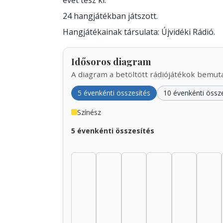
évet tesz ki.
24 hangjátékban játszott.
Hangjátékainak társulata: Újvidéki Rádió.
Idősoros diagram
A diagram a betöltött rádiójátékok bemutat
5 évenkénti összesítés
10 évenkénti össz
Színész
5 évenkénti összesítés