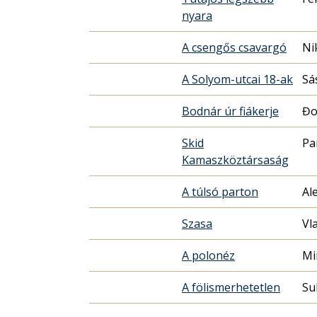
nyara
A csengős csavargó
Ni
A Solyom-utcai 18-ak
Sá
Bodnár úr fiákerje
Đo
Skid
Pa
Kamaszköztársaság
A túlsó parton
Al
Szasa
Vl
A polonéz
Mi
A fölismerhetetlen
Su