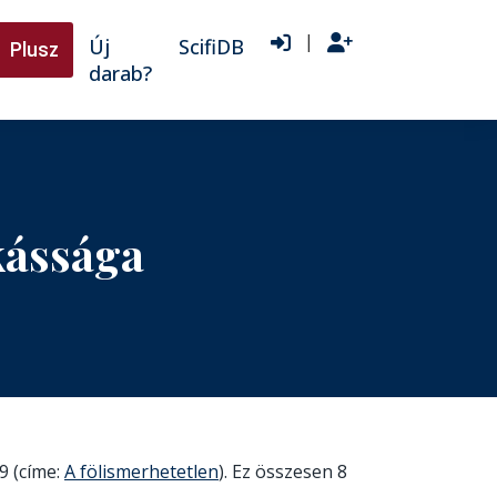
|
Új
ScifiDB
Plusz
darab?
kássága
9 (címe:
A fölismerhetetlen
). Ez összesen 8