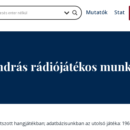
Mutatók
Stat
ndrás rádiójátékos mun
játszott hangjátékban; adatbázisunkban az utolsó játéka: 196