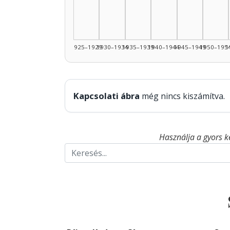
1925–1929
1930–1934
1935–1939
1940–1944
1945–1949
1950–195
1
Kapcsolati ábra
még nincs kiszámítva.
Használja a gyors k