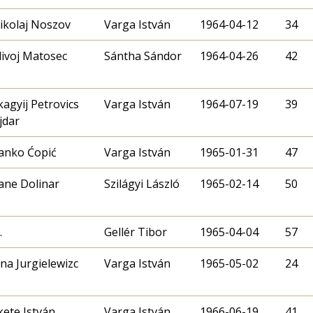
ikolaj Noszov
Varga István
1964-04-12
34
livoj Matosec
Sántha Sándor
1964-04-26
42
kagyij Petrovics
Varga István
1964-07-19
39
anko Ćopić
Varga István
1965-01-31
47
ane Dolinar
Szilágyi László
1965-02-14
50
.
Gellér Tibor
1965-04-04
57
ena Jurgielewizc
Varga István
1965-05-02
24
kete István
Varga István
1966-06-19
41