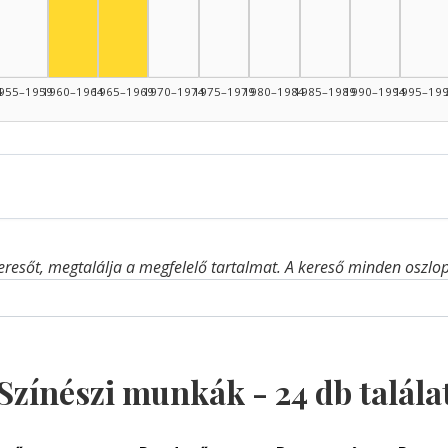
4
955–1959
1960–1964
1965–1969
1970–1974
1975–1979
1980–1984
1985–1989
1990–1994
1995–19
eresőt, megtalálja a megfelelő tartalmat. A kereső minden oszlop 
Színészi munkák -
24
db talála