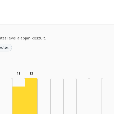
ási évei alapján készült.
esítés
11
13
Színész, 1965–1969: 13
Színész, 1960–1964: 11