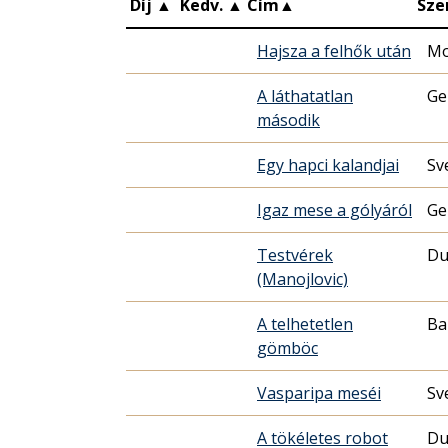
Díj
▲
Kedv.
▲
Cím
▲
Sze
Hajsza a felhők után
Mo
A láthatatlan
Ge
második
Egy hapci kalandjai
Sv
Igaz mese a gólyáról
Ge
Testvérek
Du
(Manojlovic)
A telhetetlen
Ba
gömböc
Vasparipa meséi
Sv
A tökéletes robot
Du