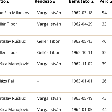
rző
▲
Rendező
▲
Bemutató
▲
Perc
mčilo Milankov
Varga István
1962-03-18
54
llér Tibor
Varga István
1962-04-29
33
etislav Ruškuc
Gellér Tibor
1962-05-13
46
llér Tibor
Gellér Tibor
1962-10-11
32
šica Manojlović
Varga István
1962-11-02
39
lázs Pál
-
1963-01-01
26
etislav Ruškuc
Varga István
1963-05-19
43
šica Manojlović
Varga István
1964-01-05
44