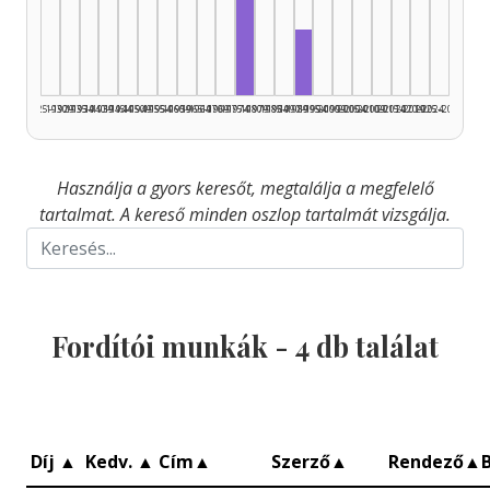
Fordító, 1975–1979: 3
Fordító, 1990–1994: 1
1925–1929
1930–1934
1935–1939
1940–1944
1945–1949
1950–1954
1955–1959
1960–1964
1965–1969
1970–1974
1975–1979
1980–1984
1985–1989
1990–1994
1995–1999
2000–2004
2005–2009
2010–2014
2015–2019
2020–2024
2025–2026
Használja a gyors keresőt, megtalálja a megfelelő
tartalmat. A kereső minden oszlop tartalmát vizsgálja.
Fordítói munkák -
4
db találat
Díj
▲
Kedv.
▲
Cím
▲
Szerző
▲
Rendező
▲