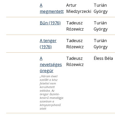
A
Artur
Turián
megmentett
Miedzyrzecki
György
Bűn (1976)
Tadeusz
Turián
Rózewicz
György
A tenger
Tadeusz
Turián
(1976)
Rózewicz
György
A
Tadeusz
Éless Béla
nevetséges
Rózewicz
öregúr
„Három évvel
ezelőtt a kész
felvétel nem
kerülhetett
adásba. Az
öregúr őszinte­
keserű monológja
azonban a
kényszer­pihenő
alatt