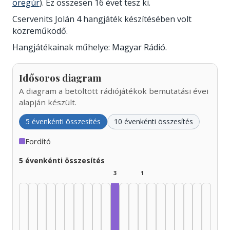
öregúr
). Ez összesen 16 évet tesz ki.
Cservenits Jolán 4 hangjáték készítésében volt
közreműködő.
Hangjátékainak műhelye: Magyar Rádió.
Idősoros diagram
A diagram a betöltött rádiójátékok bemutatási évei
alapján készült.
5 évenkénti összesítés
10 évenkénti összesítés
Fordító
5 évenkénti összesítés
3
1