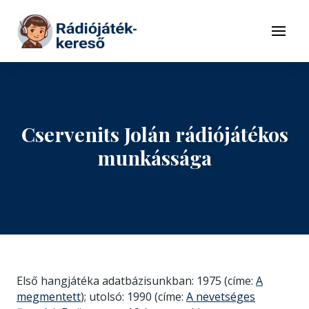
Tovább a navigációhoz
Tovább a tartalomhoz
Menü
Cservenits Jolán rádiójátékos
munkássága
Első hangjátéka adatbázisunkban: 1975 (címe:
A
megmentett
); utolsó: 1990 (címe:
A nevetséges