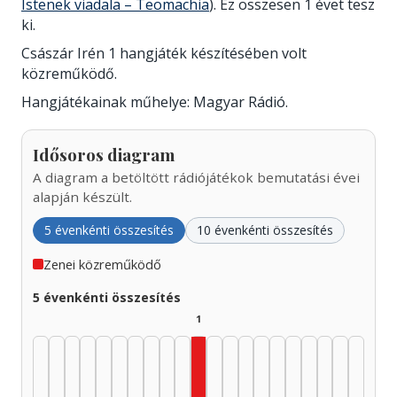
Istenek viadala – Teomachia
). Ez összesen 1 évet tesz
ki.
Császár Irén 1 hangjáték készítésében volt
közreműködő.
Hangjátékainak műhelye: Magyar Rádió.
Idősoros diagram
A diagram a betöltött rádiójátékok bemutatási évei
alapján készült.
5 évenkénti összesítés
10 évenkénti összesítés
Zenei közreműködő
5 évenkénti összesítés
1