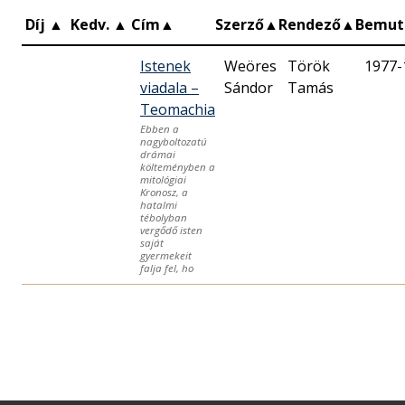
Díj
▲
Kedv.
▲
Cím
▲
Szerző
▲
Rendező
▲
Bemut
Istenek
Weöres
Török
1977-
viadala –
Sándor
Tamás
Teomachia
Ebben a
nagyboltozatú
drámai
költeményben a
mitológiai
Kronosz, a
hatalmi
tébolyban
vergődő isten
saját
gyermekeit
falja fel, ho