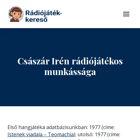
Tovább a navigációhoz
Tovább a tartalomhoz
Menü
Császár Irén rádiójátékos
munkássága
Első hangjátéka adatbázisunkban: 1977 (címe:
Istenek viadala – Teomachia
); utolsó: 1977 (címe: