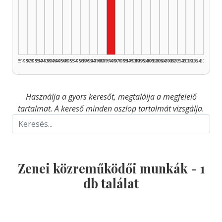
Zenei közreműködő, 1975–197
1925–1929
1930–1934
1935–1939
1940–1944
1945–1949
1950–1954
1955–1959
1960–1964
1965–1969
1970–1974
1975–1979
1980–1984
1985–1989
1990–1994
1995–1999
2000–2004
2005–2009
2010–2014
2015–2019
2020–2024
2025–2026
Használja a gyors keresőt, megtalálja a megfelelő
tartalmat. A kereső minden oszlop tartalmát vizsgálja.
Zenei közreműködői munkák -
1
db találat