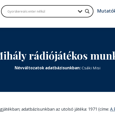
Mutató
Mihály rádiójátékos mun
Névváltozatok adatbázisunkban:
Csáki Misi
ngjátékban; adatbázisunkban az utolsó játéka: 1971 (címe:
A 