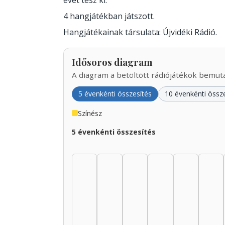
évet tesz ki.
4 hangjátékban játszott.
Hangjátékainak társulata: Újvidéki Rádió.
Idősoros diagram
A diagram a betöltött rádiójátékok bemutat
5 évenkénti összesítés
10 évenkénti össz
Színész
5 évenkénti összesítés