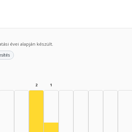
ási évei alapján készült.
esítés
2
1
Színész, 1965–1969: 2