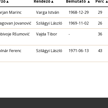
rző
▲
Rendező
▲
Bemutató
▲
Perc
rjan Marinc
Varga István
1968-12-29
29
agovan Jovanović
Szilágyi László
1969-11-02
26
ubivoje Ršumović
Vajda Tibor
-
36
lnár Ferenc
Szilágyi László
1971-06-13
43