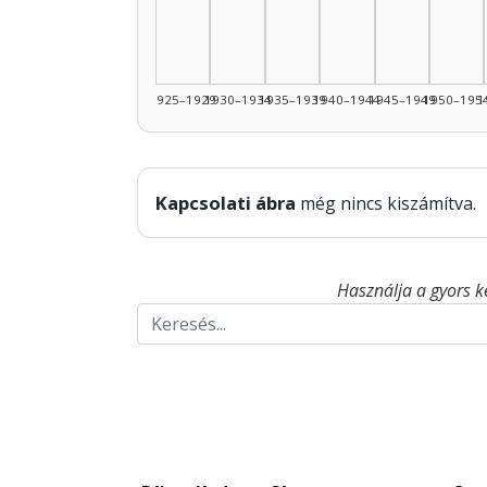
1925–1929
1930–1934
1935–1939
1940–1944
1945–1949
1950–195
1
Kapcsolati ábra
még nincs kiszámítva.
Használja a gyors k