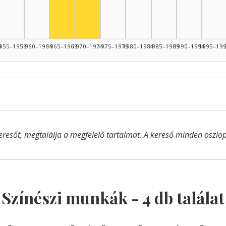
Színész, 1970–1974: 1
4
955–1959
1960–1964
1965–1969
1970–1974
1975–1979
1980–1984
1985–1989
1990–1994
1995–19
eresőt, megtalálja a megfelelő tartalmat. A kereső minden oszlop 
Színészi munkák -
4
db találat