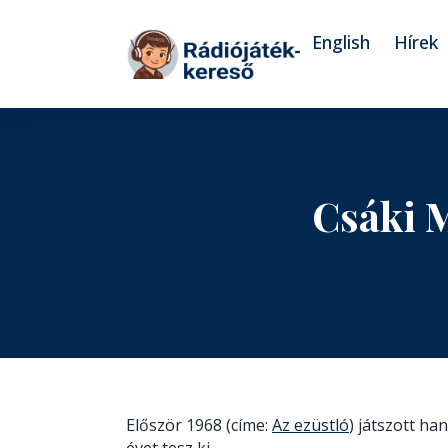
Tovább a navigációhoz
Tovább a tartalomhoz
English
Hírek
Csáki 
Először 1968 (címe:
Az ezüstló
) játszott ha