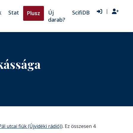
|
k
Stat
Új
ScifiDB
Plusz
darab?
kássága
Pál utcai fiúk (Újvidéki rádió)
). Ez összesen 4