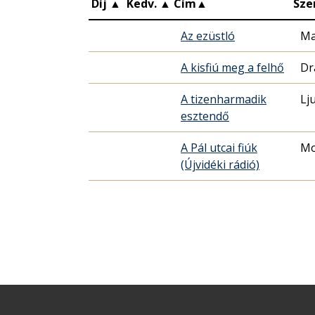
Díj
▲
Kedv.
▲
Cím
▲
Sze
Az ezüstló
Ma
A kisfiú meg a felhő
Dr
A tizenharmadik
Lj
esztendő
A Pál utcai fiúk
Mo
(Újvidéki rádió)