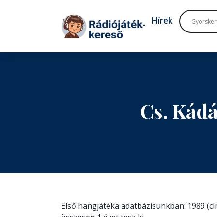
Tovább a navigációhoz
Tovább a tartalomhoz
Hírek
Cs. Kádá
Első hangjátéka adatbázisunkban: 1989 (c