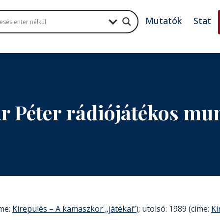
Mutatók
Stat
r Péter rádiójátékos m
íme:
Kirepülés – A kamaszkor „játékai”
); utolsó: 1989 (címe:
Ki