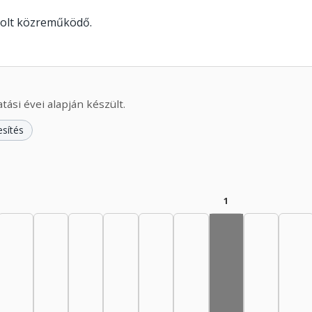
volt közreműködő.
ási évei alapján készült.
esítés
1
Technikai munka