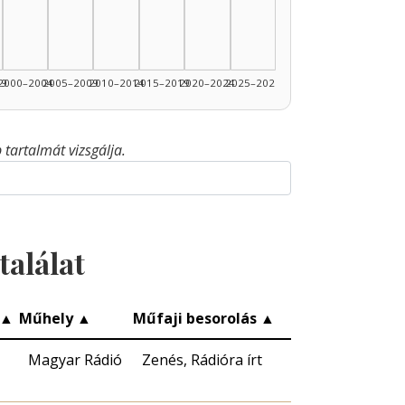
99
2000–2004
2005–2009
2010–2014
2015–2019
2020–2024
2025–2026
tartalmát vizsgálja.
találat
▲
Műhely
▲
Műfaji besorolás
▲
Magyar Rádió
Zenés, Rádióra írt