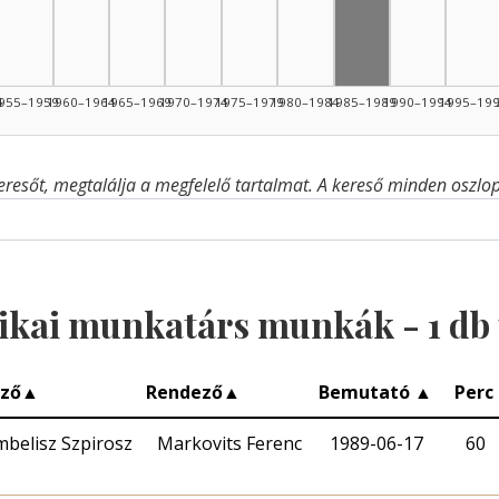
4
955–1959
1960–1964
1965–1969
1970–1974
1975–1979
1980–1984
1985–1989
1990–1994
1995–19
eresőt, megtalálja a megfelelő tartalmat. A kereső minden oszlop 
ikai munkatárs munkák -
1
db 
rző
▲
Rendező
▲
Bemutató
▲
Perc
belisz Szpirosz
Markovits Ferenc
1989-06-17
60