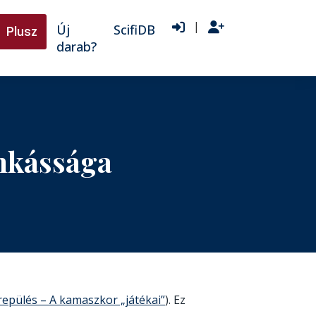
|
Új
ScifiDB
Plusz
darab?
unkássága
repülés – A kamaszkor „játékai”
). Ez