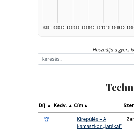
1925–1929
1930–1934
1935–1939
1940–1944
1945–1949
1950–195
1
Használja a gyors k
Techn
Díj
▲
Kedv.
▲
Cím
▲
Sze
🏆
Kirepülés – A
Zam
kamaszkor „játékai”