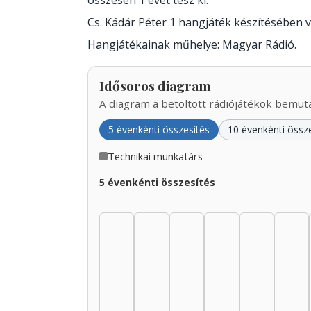
összesen 1 évet tesz ki.
Cs. Kádár Péter 1 hangjáték készítésében 
Hangjátékainak műhelye: Magyar Rádió.
Idősoros diagram
A diagram a betöltött rádiójátékok bemutat
5 évenkénti összesítés
10 évenkénti össz
Technikai munkatárs
5 évenkénti összesítés