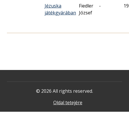
Jézuska
Fiedler
-
19
játékgyárában
József
© 2026 All rights reserved.
Oldal tetejére