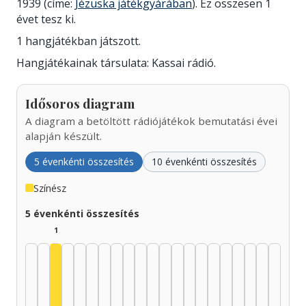
1939 (címe:
Jézuska játékgyárában
). Ez összesen 1
évet tesz ki.
1 hangjátékban játszott.
Hangjátékainak társulata: Kassai rádió.
Idősoros diagram
A diagram a betöltött rádiójátékok bemutatási évei
alapján készült.
5 évenkénti összesítés
10 évenkénti összesítés
Színész
5 évenkénti összesítés
1