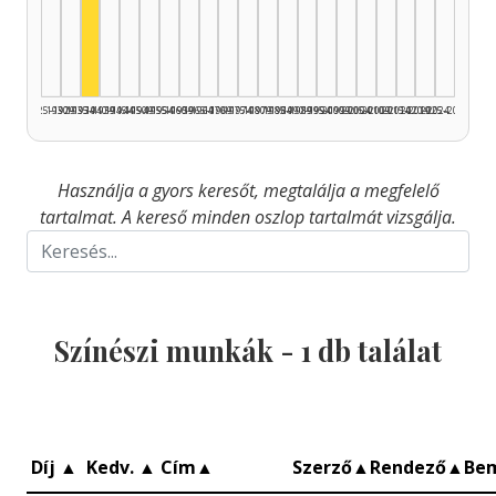
Színész, 1935–1939: 1
1925–1929
1930–1934
1935–1939
1940–1944
1945–1949
1950–1954
1955–1959
1960–1964
1965–1969
1970–1974
1975–1979
1980–1984
1985–1989
1990–1994
1995–1999
2000–2004
2005–2009
2010–2014
2015–2019
2020–2024
2025–2026
Használja a gyors keresőt, megtalálja a megfelelő
tartalmat. A kereső minden oszlop tartalmát vizsgálja.
Színészi munkák -
1
db találat
Díj
▲
Kedv.
▲
Cím
▲
Szerző
▲
Rendező
▲
Be