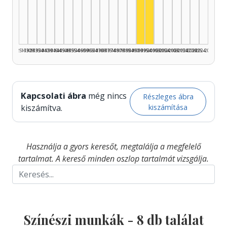
Színész, 1995–1999: 
Színész, 1990–1994: 3
1925–1929
1930–1934
1935–1939
1940–1944
1945–1949
1950–1954
1955–1959
1960–1964
1965–1969
1970–1974
1975–1979
1980–1984
1985–1989
1990–1994
1995–1999
2000–2004
2005–2009
2010–2014
2015–2019
2020–2024
2025–2026
Kapcsolati ábra
még nincs
Részleges ábra
kiszámítása
kiszámítva.
Használja a gyors keresőt, megtalálja a megfelelő
tartalmat. A kereső minden oszlop tartalmát vizsgálja.
Színészi munkák -
8
db találat