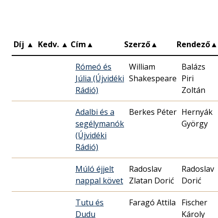
Díj
▲
Kedv.
▲
Cím
▲
Szerző
▲
Rendező
▲
Rómeó és
William
Balázs
Júlia (Újvidéki
Shakespeare
Piri
Rádió)
Zoltán
Adalbi és a
Berkes Péter
Hernyák
segélymanók
György
(Újvidéki
Rádió)
Múló éjjelt
Radoslav
Radoslav
nappal követ
Zlatan Dorić
Dorić
Tutu és
Faragó Attila
Fischer
Dudu
Károly