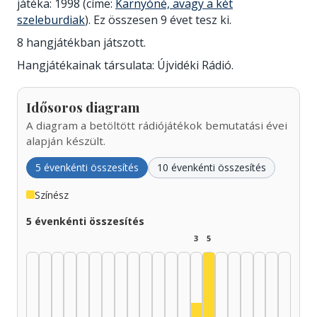
játéka: 1998 (címe:
Karnyóné, avagy a két
szeleburdiak
). Ez összesen 9 évet tesz ki.
8 hangjátékban játszott.
Hangjátékainak társulata: Újvidéki Rádió.
Idősoros diagram
A diagram a betöltött rádiójátékok bemutatási évei
alapján készült.
5 évenkénti összesítés
10 évenkénti összesítés
Színész
5 évenkénti összesítés
3
5