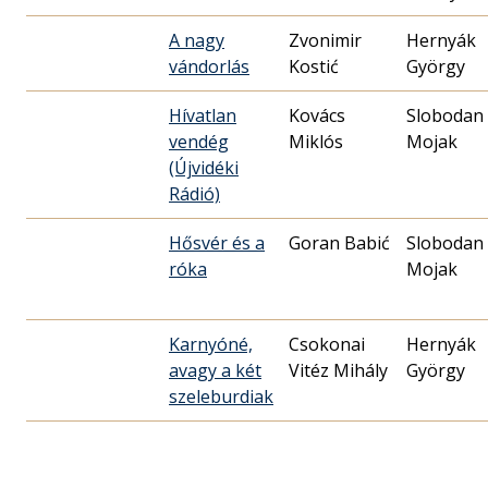
A nagy
Zvonimir
Hernyák
vándorlás
Kostić
György
Hívatlan
Kovács
Slobodan
vendég
Miklós
Mojak
(Újvidéki
Rádió)
Hősvér és a
Goran Babić
Slobodan
róka
Mojak
Karnyóné,
Csokonai
Hernyák
avagy a két
Vitéz Mihály
György
szeleburdiak