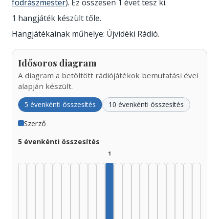
fodrászmester
). Ez összesen 1 évet tesz ki.
1 hangjáték készült tőle.
Hangjátékainak műhelye: Újvidéki Rádió.
Idősoros diagram
A diagram a betöltött rádiójátékok bemutatási évei
alapján készült.
5 évenkénti összesítés
10 évenkénti összesítés
Szerző
5 évenkénti összesítés
1
Szerző, 1975–1979: 1