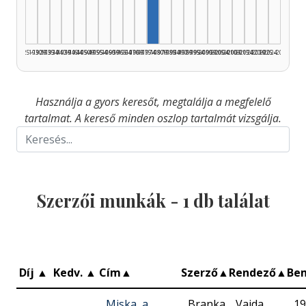
1925–1929
1930–1934
1935–1939
1940–1944
1945–1949
1950–1954
1955–1959
1960–1964
1965–1969
1970–1974
1975–1979
1980–1984
1985–1989
1990–1994
1995–1999
2000–2004
2005–2009
2010–2014
2015–2019
2020–2024
2025–2026
Használja a gyors keresőt, megtalálja a megfelelő
tartalmat. A kereső minden oszlop tartalmát vizsgálja.
Szerzői munkák -
1
db találat
Díj
▲
Kedv.
▲
Cím
▲
Szerző
▲
Rendező
▲
Be
Miska, a
Branka
Vajda
19