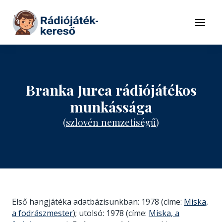
Tovább a navigációhoz
Tovább a tartalomhoz
Menü
Branka Jurca rádiójátékos
munkássága
(
szlovén nemzetiségű
)
Első hangjátéka adatbázisunkban: 1978 (címe:
Miska,
a fodrászmester
); utolsó: 1978 (címe:
Miska, a