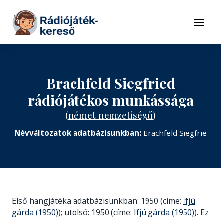
Tovább a navigációhoz
Tovább a tartalomhoz
Menü
Brachfeld Siegfried
rádiójátékos munkássága
(
német nemzetiségű
)
Névváltozatok adatbázisunkban:
Brachfeld Siegfrie
Első hangjátéka adatbázisunkban: 1950 (címe:
Ifjú
gárda (1950)
); utolsó: 1950 (címe:
Ifjú gárda (1950)
). Ez