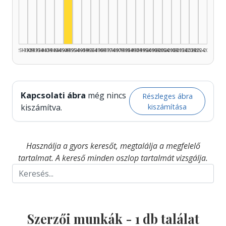
Színész, 1950–1954: 1
1925–1929
1930–1934
1935–1939
1940–1944
1945–1949
1950–1954
1955–1959
1960–1964
1965–1969
1970–1974
1975–1979
1980–1984
1985–1989
1990–1994
1995–1999
2000–2004
2005–2009
2010–2014
2015–2019
2020–2024
2025–2026
Kapcsolati ábra
még nincs
Részleges ábra
kiszámítása
kiszámítva.
Használja a gyors keresőt, megtalálja a megfelelő
tartalmat. A kereső minden oszlop tartalmát vizsgálja.
Szerzői munkák -
1
db találat