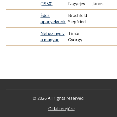
(1950)
Fagyejev
János
Édes
Brachfeld
-
-
apanyelvünk
Siegfried
Nehéz nyelv
Tímár
-
-
a magyar
György
© 2026 All rights reserved.
Oldal tetejére