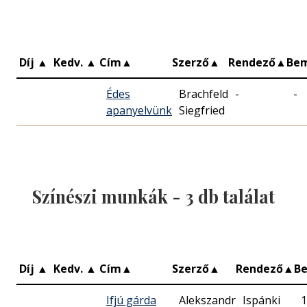
Díj
▲
Kedv.
▲
Cím
▲
Szerző
▲
Rendező
▲
Be
Édes
Brachfeld
-
-
apanyelvünk
Siegfried
Színészi munkák -
3
db találat
Díj
▲
Kedv.
▲
Cím
▲
Szerző
▲
Rendező
▲
B
Ifjú gárda
Alekszandr
Ispánki
1