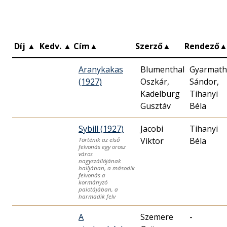
Díj
▲
Kedv.
▲
Cím
▲
Szerző
▲
Rendező
Aranykakas
Blumenthal
Gyarmath
(1927)
Oszkár,
Sándor,
Kadelburg
Tihanyi
Gusztáv
Béla
Sybill (1927)
Jacobi
Tihanyi
Viktor
Béla
Történik az első
felvonás egy orosz
város
nagyszállójának
halljában, a második
felvonás a
kormányzó
palotájában, a
harmadik felv
A
Szemere
-