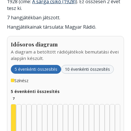
1928 (címe:
A sárga csikó (1928)
). Ez összesen 2 évet
tesz ki.
7 hangjátékban játszott.
Hangjátékainak társulata: Magyar Rádió.
Idősoros diagram
A diagram a betöltött rádiójátékok bemutatási évei
alapján készült.
5 évenkénti összesítés
10 évenkénti összesítés
Színész
5 évenkénti összesítés
7