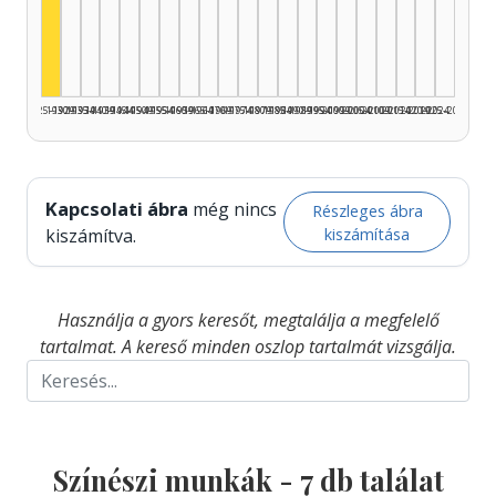
Színész, 1925–1929: 7
1925–1929
1930–1934
1935–1939
1940–1944
1945–1949
1950–1954
1955–1959
1960–1964
1965–1969
1970–1974
1975–1979
1980–1984
1985–1989
1990–1994
1995–1999
2000–2004
2005–2009
2010–2014
2015–2019
2020–2024
2025–2026
Kapcsolati ábra
még nincs
Részleges ábra
kiszámítása
kiszámítva.
Használja a gyors keresőt, megtalálja a megfelelő
tartalmat. A kereső minden oszlop tartalmát vizsgálja.
Színészi munkák -
7
db találat