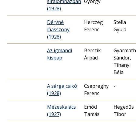
siralomházban
György
(1928)
Déryné
Herczeg
Stella
ifiasszony
Ferenc
Gyula
(1928)
Az igmándi
Berczik
Gyarmath
kispap
Árpád
Sándor,
Tihanyi
Béla
A sárga csikó
Csepreghy
-
(1928)
Ferenc
Mézeskalács
Emőd
Hegedűs
(1927)
Tamás
Tibor