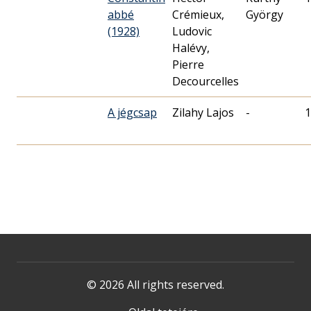
abbé
Crémieux,
György
(1928)
Ludovic
Halévy,
Pierre
Decourcelles
A jégcsap
Zilahy Lajos
-
1
© 2026 All rights reserved.