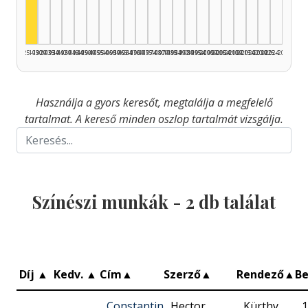
1925–1929
1930–1934
1935–1939
1940–1944
1945–1949
1950–1954
1955–1959
1960–1964
1965–1969
1970–1974
1975–1979
1980–1984
1985–1989
1990–1994
1995–1999
2000–2004
2005–2009
2010–2014
2015–2019
2020–2024
2025–2026
Használja a gyors keresőt, megtalálja a megfelelő
tartalmat. A kereső minden oszlop tartalmát vizsgálja.
Színészi munkák -
2
db találat
Díj
▲
Kedv.
▲
Cím
▲
Szerző
▲
Rendező
▲
B
Constantin
Hector
Kürthy
1