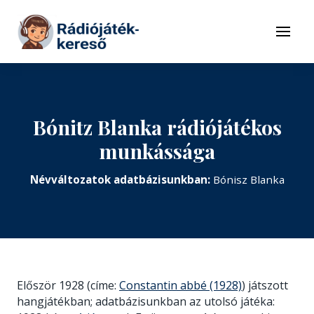
Tovább a navigációhoz
Tovább a tartalomhoz
Menü
Bónitz Blanka rádiójátékos
munkássága
Névváltozatok adatbázisunkban:
Bónisz Blanka
Először 1928 (címe:
Constantin abbé (1928)
) játszott
hangjátékban; adatbázisunkban az utolsó játéka: