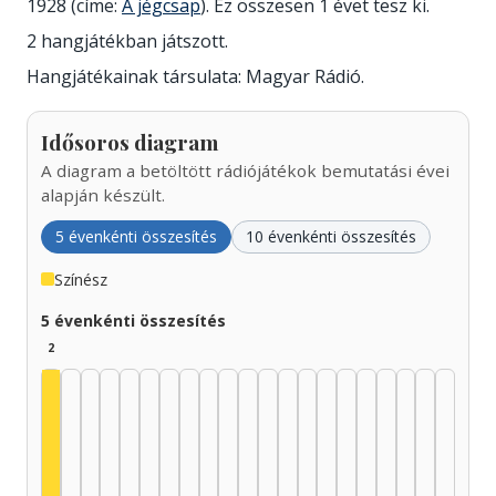
1928 (címe:
A jégcsap
). Ez összesen 1 évet tesz ki.
2 hangjátékban játszott.
Hangjátékainak társulata: Magyar Rádió.
Idősoros diagram
A diagram a betöltött rádiójátékok bemutatási évei
alapján készült.
5 évenkénti összesítés
10 évenkénti összesítés
Színész
5 évenkénti összesítés
2
Színész, 1925–1929: 2