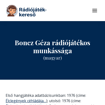
Tovább a navigációhoz
Tovább a tartalomhoz
Menü
Boncz Géza rádiójátékos
munkássága
(magyar)
Első hangjátéka adatbázisunkban: 1976 (címe:
Élclegények céhládája…
); utolsó: 1976 (címe: