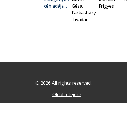
céhládája…
Géza,
Frigyes
Farkasházy
Tivadar
© 2026 All rights reserved.
Oldal tetejére