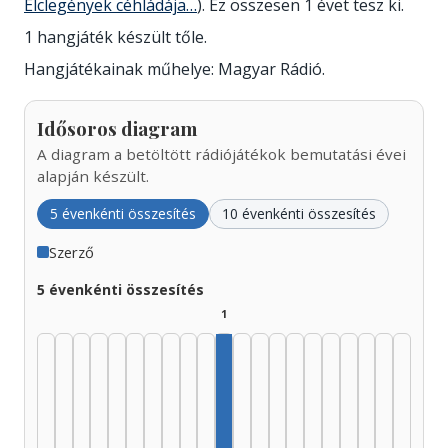
Élclegények céhládája…
). Ez összesen 1 évet tesz ki.
1 hangjáték készült tőle.
Hangjátékainak műhelye: Magyar Rádió.
Idősoros diagram
A diagram a betöltött rádiójátékok bemutatási évei
alapján készült.
5 évenkénti összesítés
10 évenkénti összesítés
Szerző
5 évenkénti összesítés
1
Szerző, 1975–1979: 1