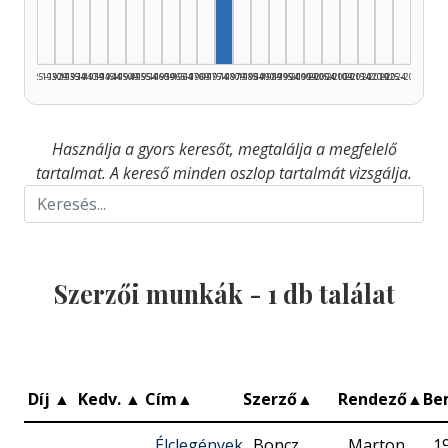
1925–1929
1930–1934
1935–1939
1940–1944
1945–1949
1950–1954
1955–1959
1960–1964
1965–1969
1970–1974
1975–1979
1980–1984
1985–1989
1990–1994
1995–1999
2000–2004
2005–2009
2010–2014
2015–2019
2020–2024
2025–2026
Használja a gyors keresőt, megtalálja a megfelelő
tartalmat. A kereső minden oszlop tartalmát vizsgálja.
Szerzői munkák -
1
db találat
Díj
▲
Kedv.
▲
Cím
▲
Szerző
▲
Rendező
▲
Be
Élclegények
Boncz
Marton
1