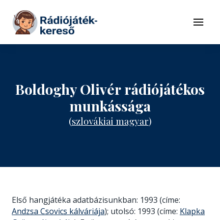
Tovább a navigációhoz
Tovább a tartalomhoz
Menü
Boldoghy Olivér rádiójátékos
munkássága
(
szlovákiai magyar
)
Első hangjátéka adatbázisunkban: 1993 (címe:
Andzsa Csovics kálváriája
); utolsó: 1993 (címe:
Klapka