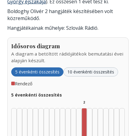
György éjszakája
). Ez összesen 1 évet tesz ki.
Boldoghy Olivér 2 hangjáték készítésében volt
közreműködő.
Hangjátékainak műhelye: Szlovák Rádió.
Idősoros diagram
A diagram a betöltött rádiójátékok bemutatási évei
alapján készült.
5 évenkénti összesítés
10 évenkénti összesítés
Rendező
5 évenkénti összesítés
2