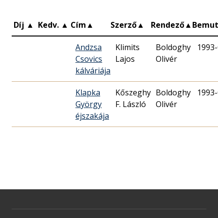
Díj
▲
Kedv.
▲
Cím
▲
Szerző
▲
Rendező
▲
Bemu
Andzsa
Klimits
Boldoghy
1993-
Csovics
Lajos
Olivér
kálváriája
Klapka
Kőszeghy
Boldoghy
1993-
György
F. László
Olivér
éjszakája