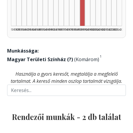
Rendező, 1990–1994: 2
1925–1929
1930–1934
1935–1939
1940–1944
1945–1949
1950–1954
1955–1959
1960–1964
1965–1969
1970–1974
1975–1979
1980–1984
1985–1989
1990–1994
1995–1999
2000–2004
2005–2009
2010–2014
2015–2019
2020–2024
2025–2026
Munkássága:
1
Magyar Területi Színház (?)
(Komárom)
Használja a gyors keresőt, megtalálja a megfelelő
tartalmat. A kereső minden oszlop tartalmát vizsgálja.
Rendezői munkák -
2
db találat