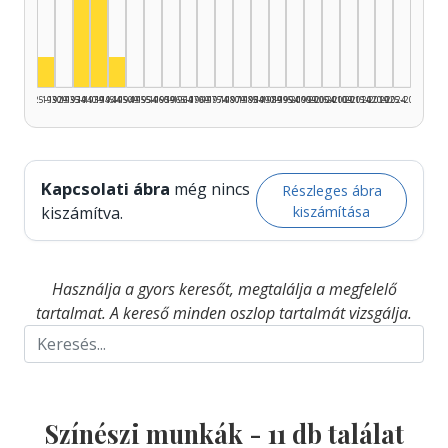
Színész, 1935–1939: 6
Színész, 1940–1944: 3
Színész, 1925–1929: 1
Színész, 1945–1949: 1
1925–1929
1930–1934
1935–1939
1940–1944
1945–1949
1950–1954
1955–1959
1960–1964
1965–1969
1970–1974
1975–1979
1980–1984
1985–1989
1990–1994
1995–1999
2000–2004
2005–2009
2010–2014
2015–2019
2020–2024
2025–2026
Kapcsolati ábra
még nincs
Részleges ábra
kiszámítása
kiszámítva.
Használja a gyors keresőt, megtalálja a megfelelő
tartalmat. A kereső minden oszlop tartalmát vizsgálja.
Színészi munkák -
11
db találat