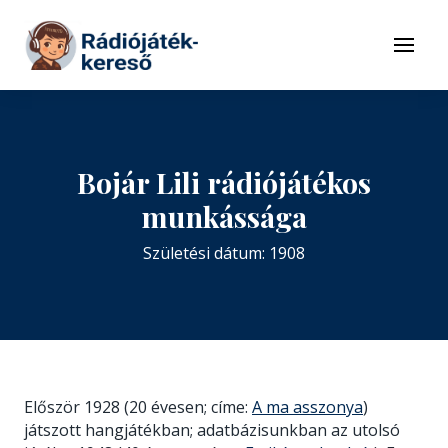
Tovább a navigációhoz
Tovább a tartalomhoz
Menü
Bojár Lili rádiójátékos
munkássága
Születési dátum: 1908
Először 1928 (20 évesen; címe:
A ma asszonya
)
játszott hangjátékban; adatbázisunkban az utolsó