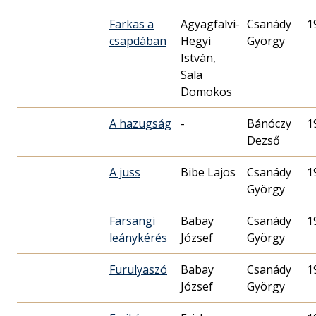
Farkas a
Agyagfalvi-
Csanády
1
csapdában
Hegyi
György
István,
Sala
Domokos
A hazugság
-
Bánóczy
1
Dezső
A juss
Bibe Lajos
Csanády
1
György
Farsangi
Babay
Csanády
1
leánykérés
József
György
Furulyaszó
Babay
Csanády
1
József
György