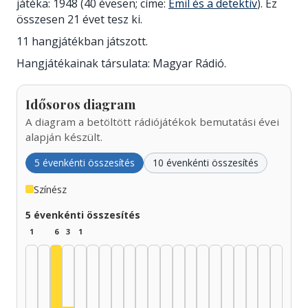
játéka: 1948 (40 évesen; címe:
Emil és a detektív
). Ez
összesen 21 évet tesz ki.
11 hangjátékban játszott.
Hangjátékainak társulata: Magyar Rádió.
Idősoros diagram
A diagram a betöltött rádiójátékok bemutatási évei
alapján készült.
5 évenkénti összesítés
10 évenkénti összesítés
Színész
5 évenkénti összesítés
1
6
3
1