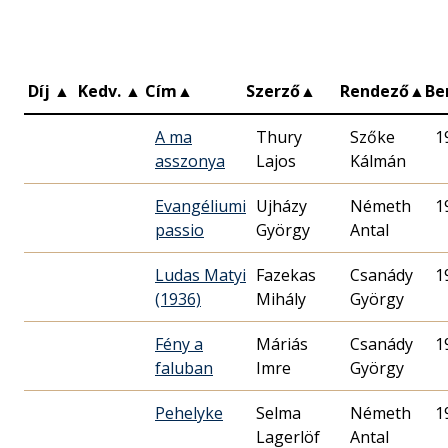
Díj
▲
Kedv.
▲
Cím
▲
Szerző
▲
Rendező
▲
Be
A ma
Thury
Szőke
1
asszonya
Lajos
Kálmán
Evangéliumi
Ujházy
Németh
1
passio
György
Antal
Ludas Matyi
Fazekas
Csanády
1
(1936)
Mihály
György
Fény a
Máriás
Csanády
1
faluban
Imre
György
Pehelyke
Selma
Németh
1
Lagerlöf
Antal