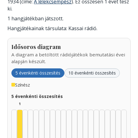
1934 (címe:
A lélekcsempész
). Ez összesen 1 évet tesz
ki.
1 hangjátékban játszott.
Hangjátékainak társulata: Kassai rádió.
Idősoros diagram
A diagram a betöltött rádiójátékok bemutatási évei
alapján készült.
5 évenkénti összesítés
10 évenkénti összesítés
Színész
5 évenkénti összesítés
1