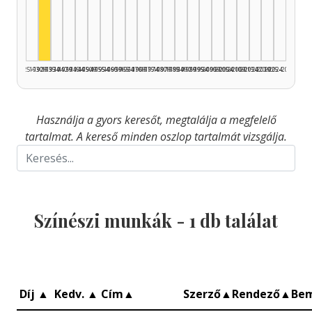
Színész, 1930–1934: 1
1925–1929
1930–1934
1935–1939
1940–1944
1945–1949
1950–1954
1955–1959
1960–1964
1965–1969
1970–1974
1975–1979
1980–1984
1985–1989
1990–1994
1995–1999
2000–2004
2005–2009
2010–2014
2015–2019
2020–2024
2025–2026
Használja a gyors keresőt, megtalálja a megfelelő
tartalmat. A kereső minden oszlop tartalmát vizsgálja.
Színészi munkák -
1
db találat
Díj
▲
Kedv.
▲
Cím
▲
Szerző
▲
Rendező
▲
Be