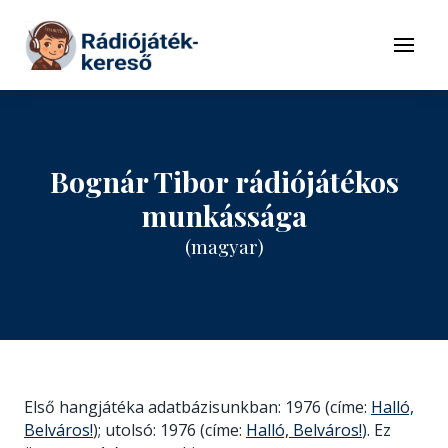
Tovább a navigációhoz
Tovább a tartalomhoz
Menü
Bognár Tibor rádiójátékos
munkássága
(magyar)
Első hangjátéka adatbázisunkban: 1976 (címe:
Halló,
Belváros!
); utolsó: 1976 (címe:
Halló, Belváros!
). Ez