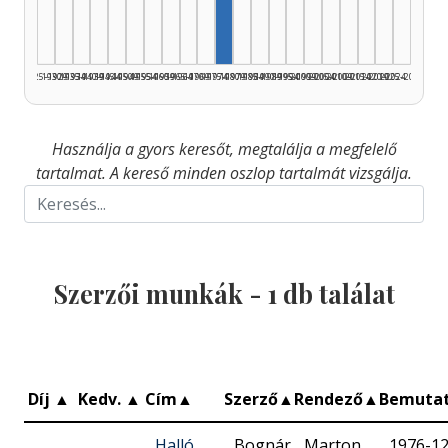
1925–1929
1930–1934
1935–1939
1940–1944
1945–1949
1950–1954
1955–1959
1960–1964
1965–1969
1970–1974
1975–1979
1980–1984
1985–1989
1990–1994
1995–1999
2000–2004
2005–2009
2010–2014
2015–2019
2020–2024
2025–2026
Használja a gyors keresőt, megtalálja a megfelelő
tartalmat. A kereső minden oszlop tartalmát vizsgálja.
Szerzői munkák -
1
db találat
Díj
▲
Kedv.
▲
Cím
▲
Szerző
▲
Rendező
▲
Bemuta
Halló,
Bognár
Marton
1976-12