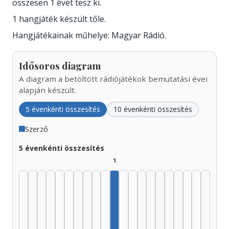
összesen 1 évet tesz ki.
1 hangjáték készült tőle.
Hangjátékainak műhelye: Magyar Rádió.
Idősoros diagram
A diagram a betöltött rádiójátékok bemutatási évei
alapján készült.
5 évenkénti összesítés
10 évenkénti összesítés
Szerző
5 évenkénti összesítés
1
Szerző, 1975–1979: 1